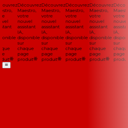
ouvrez
Découvrez
Découvrez
Découvrez
Découvrez
Découv
stro,
Maestro,
Maestro,
Maestro,
Maestro,
Maestro
re
votre
votre
votre
votre
votre
vel
nouvel
nouvel
nouvel
nouvel
nouvel
stant
assistant
assistant
assistant
assistant
assistan
IA,
IA,
IA,
IA,
IA,
ponible
disponible
disponible
disponible
disponible
disponi
sur
sur
sur
sur
sur
que
chaque
chaque
chaque
chaque
chaque
e
page
page
page
page
page
duit
produit
produit
produit
produit
produit