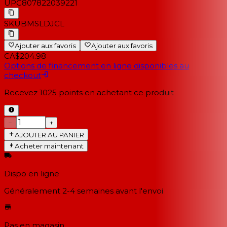
UPC
807822039221
SKU
BMSLDJCL
Ajouter aux favoris
Ajouter aux favoris
CA$204.98
Options de financement en ligne disponibles au
checkout
Recevez
1025
points en achetant ce produit
−
+
AJOUTER AU PANIER
Acheter maintenant
Dispo en ligne
Généralement 2-4 semaines
avant l'envoi
Pas en magasin