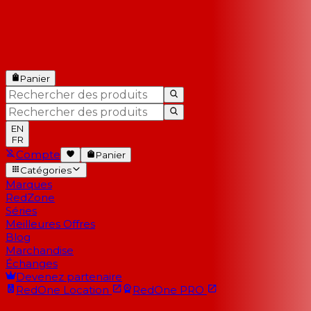
Panier
EN
FR
Compte
Panier
Catégories
Marques
RedZone
Séries
Meilleures Offres
Blog
Marchandise
Échanges
Devenez partenaire
RedOne
Location
RedOne
PRO