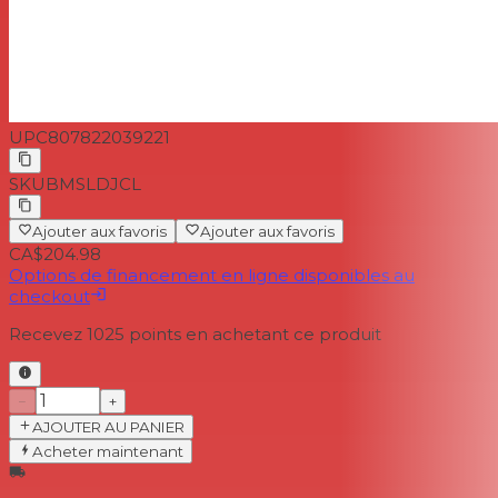
UPC
807822039221
SKU
BMSLDJCL
Ajouter aux favoris
Ajouter aux favoris
CA$204.98
Options de financement en ligne disponibles au
checkout
Recevez
1025
points en achetant ce produit
−
+
AJOUTER AU PANIER
Acheter maintenant