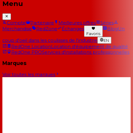
Menu
Compte
Partenaire
Meilleures offres
Séries
Merchandise
RedZone
Échanges
Blog
Un
Favoris
coup d'oeil dans les coulisses de l'industrie
EN
RedOne Location
Location d'équipement de qualité
RedOne PRO
Services d'installations professionnelles
Marques
Voir toutes les marques