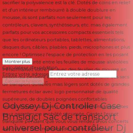
sacrifier la polyvalence est la clé. Dotés de coins en relief
et d'un intérieur rembourré à double doublure en
mousse, ils sont parfaits non seulement pour les
contrôleurs, claviers, synthétiseurs, etc. mais également
parfaits pour vos accessoires compacts essentiels tels
que les ordinateurs portables, tablettes, alimentations,
disques durs, câbles, pliables. pieds, microphones et plus
encore ! Optimisez l'espace de protection en les posant
en toute sécurité entre les feuilles de mousse alvéolées.
Montrer plus
Calculateur d'expédition
Personnalisez votre sac avec des feuilles de mousse en
Entrez votre adresse
option qui peuvent être achetées séparément. Ces sacs
→
Calculer la livraison
de transport durables mais légers sont dotés de grandes
fermetures éclair avec logo personnalisé de qualité
--
supérieure, de doubles poignées confortables
Odyssey Dj Controller Case
renforcées par des rivets et de bretelles antidérapantes
pour garantir une mobilité sécurisée. Gardez l'esprit
Bmsldjcl Sac de transport
tranquille pendant que vous vous rendez à vos concerts
universel pour contrôleur Dj
avec un sac DJ Streemline de la série signature !