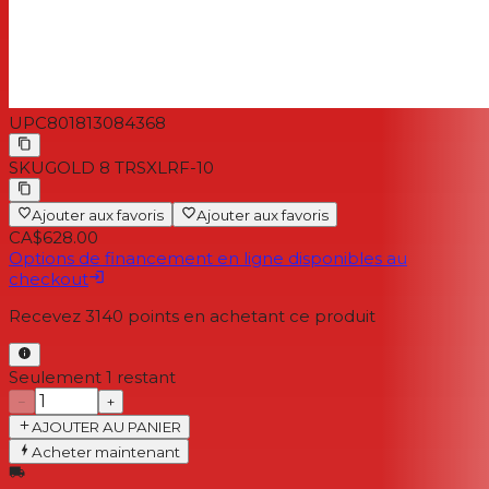
UPC
801813084368
SKU
GOLD 8 TRSXLRF-10
Ajouter aux favoris
Ajouter aux favoris
CA$628.00
Options de financement en ligne disponibles au
checkout
Recevez
3140
points en achetant ce produit
Seulement 1 restant
−
+
AJOUTER AU PANIER
Acheter maintenant