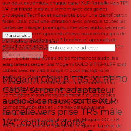
aux deux extrémités, chaque canal XLR-femelle vers TRS
1/4" est blindé individuellement avec des gaines
protégées Techflex et numéroté pour une identification
facile. Idéal pour une utilisation avec presque toutes les
cartes de mixage, préamplis, interfaces audio, systèmes
de sonorisation et appareils d'envoi associés équipés de
Montrer plus
sorties XLR symétriques à 3 broches et appareils de
Calculateur d'expédition
réception équipés de prises d'entrée TRS symétriques
Entrez votre adresse
1/4".
→
Calculer la livraison
Pour le plus haut niveau de performances audio, les
adaptateurs serpentins Mogami GOLD 8 TRS-XLRF sont
--
câblés avec un câble serpent pour microphone
multicœur Mogami Neglex et terminés par des fiches
Mogami Gold 8 TRS-XLRF-10
XLR femelles à 3 broches allant à des connecteurs
Câble serpent adaptateur
mâles TRS 1/4", tous avec des contacts dorés.
Complétant le son incroyablement clair, les câbles
audio 8 canaux, sortie XLR
serpent adaptateur Mogami GOLD 8 TRS-XLRF sont
compacts, robustes et ultra flexibles pour une
femelle vers prise TRS mâle
manipulation facile.
Ce câble serpent adaptateur audio Mogami GOLD 8
1/4", contacts dorés,
TRS-XLRF-05 mesure 5 pieds de longueur. La série de