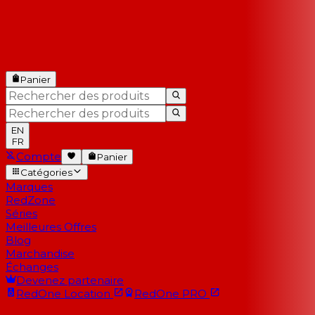
Panier
EN
FR
Compte
Panier
Catégories
Marques
RedZone
Séries
Meilleures Offres
Blog
Marchandise
Échanges
Devenez partenaire
RedOne
Location
RedOne
PRO