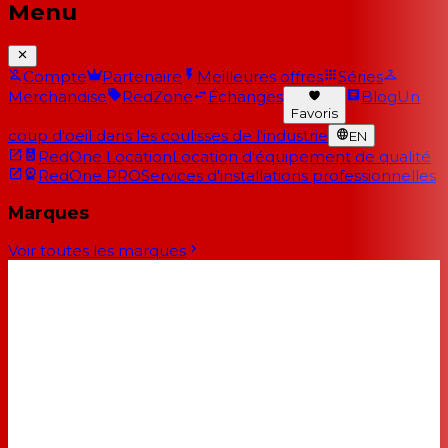
Menu
Compte
Partenaire
Meilleures offres
Séries
Merchandise
RedZone
Échanges
Blog
Un
Favoris
coup d'oeil dans les coulisses de l'industrie
EN
RedOne Location
Location d'équipement de qualité
RedOne PRO
Services d'installations professionnelles
Marques
Voir toutes les marques