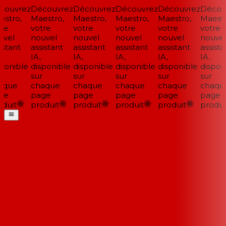
ouvrez
Découvrez
Découvrez
Découvrez
Découvrez
Découv
stro,
Maestro,
Maestro,
Maestro,
Maestro,
Maestro
re
votre
votre
votre
votre
votre
vel
nouvel
nouvel
nouvel
nouvel
nouvel
stant
assistant
assistant
assistant
assistant
assistan
IA,
IA,
IA,
IA,
IA,
ponible
disponible
disponible
disponible
disponible
disponi
sur
sur
sur
sur
sur
que
chaque
chaque
chaque
chaque
chaque
e
page
page
page
page
page
duit
produit
produit
produit
produit
produit