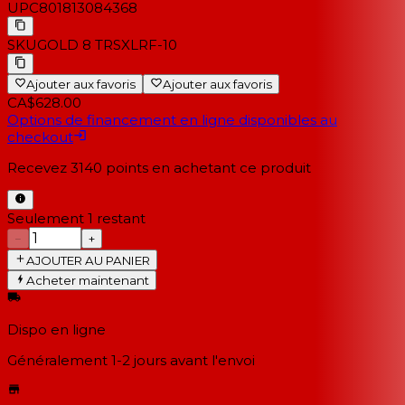
UPC
801813084368
SKU
GOLD 8 TRSXLRF-10
Ajouter aux favoris
Ajouter aux favoris
CA$628.00
Options de financement en ligne disponibles au
checkout
Recevez
3140
points en achetant ce produit
Seulement 1 restant
−
+
AJOUTER AU PANIER
Acheter maintenant
Dispo en ligne
Généralement 1-2 jours
avant l'envoi