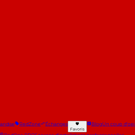
andise
RedZone
Échanges
Blog
Un coup d'oeil 
Favoris