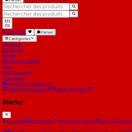
EN
FR
Compte
Panier
Catégories
Marques
RedZone
Séries
Meilleures Offres
Blog
Marchandise
Échanges
Devenez partenaire
RedOne
Location
RedOne
PRO
Menu
Compte
Partenaire
Meilleures offres
Séries
Merch