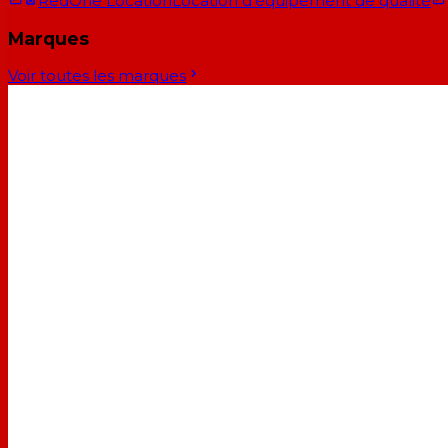
RedOne Location
Location d'équipement de qualité
Marques
Voir toutes les marques