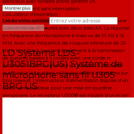
silencieux avec tonalité pilote garantit un
fonctionnement sans interruption.
Montrer plus
Calculateur d'expédition
Les émetteurs U300® ont une sortie de 10 mW et une
Entrez votre adresse
→
autonomie de 10 heures avec deux piles AA. La réponse
Calculer la livraison
en fréquence du microphone à main va de 55 Hz à 16
--
KHz. Avec une fréquence de coupure inférieure de 25
LD Systems LDS-
Hz, le bodypack convient également à la transmission
de guitares basses à 5 cordes avec une corde H
U3051BPG(US) Système de
profonde. Le niveau d'entrée du bodypack peut être
microphone sans fil U305
ajusté pour les guitares et basses actives et passives sur
trois niveaux. L'interrupteur d'alimentation dispose d'un
BPG US
mode veille pratique pour une mise en sourdine
temporaire. Le récepteur U300® est équipé d'un écran
LCD lumineux, d'une chaîne LED pour afficher la force
du signal audio et d'une sortie audio XLR symétrique et
asymétrique de 6,35 mm. La sortie audio peut
également être commutée au niveau instrument pour
une connexion directe aux amplificateurs de guitare et