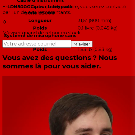
Câble d'instrument
LDU500GC pour bodypack
En cas de retard supplémentaire, vous serez contacté
par l'un de nos représentants.
série U500®
Longueur
31,5" (800 mm)
Poids
0,1 livre (0,045 kg)
M'aviser quand de retour en stock
Système de microphone sans
fil U305.1 PBG
M'aviser
Poids
1,83 lb (0,83 kg)
Vous avez des questions ? Nous
sommes là pour vous aider.