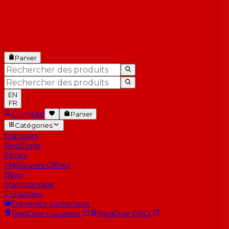
Panier
EN
FR
Compte
Panier
Catégories
Marques
RedZone
Séries
Meilleures Offres
Blog
Marchandise
Échanges
Devenez partenaire
RedOne
Location
RedOne
PRO