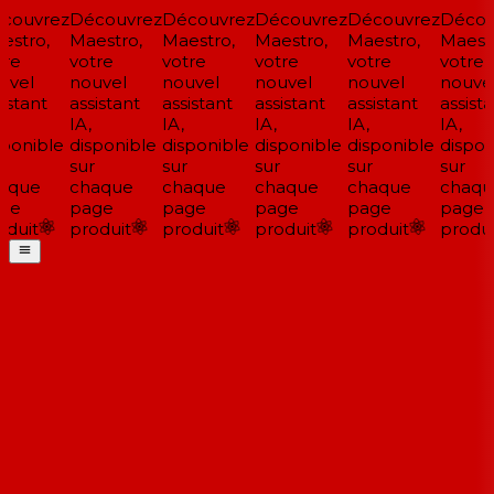
couvrez
Découvrez
Découvrez
Découvrez
Découvrez
Décou
stro,
Maestro,
Maestro,
Maestro,
Maestro,
Maestr
re
votre
votre
votre
votre
votre
vel
nouvel
nouvel
nouvel
nouvel
nouvel
istant
assistant
assistant
assistant
assistant
assista
IA,
IA,
IA,
IA,
IA,
ponible
disponible
disponible
disponible
disponible
dispon
sur
sur
sur
sur
sur
aque
chaque
chaque
chaque
chaque
chaqu
ge
page
page
page
page
page
duit
produit
produit
produit
produit
produi