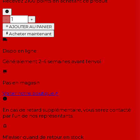
Recevez
2100
points en achetant ce produit
−
+
AJOUTER AU PANIER
Acheter maintenant
Dispo en ligne
Généralement 2-4 semaines
avant l'envoi
Pas en magasin
Visiter notre boutique
↗
En cas de retard supplémentaire, vous serez contacté
par l'un de nos représentants.
M'aviser quand de retour en stock