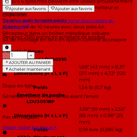
Jusqu'à 6 systèmes peuvent être utilisés simultanément
Synchronisation infrarouge ASC entre émetteur et
Ajouter aux favoris
Ajouter aux favoris
récepteur
CA$419.99
Squelch avec tonalité pilote
Options de financement en ligne disponibles au
checkout
Autonomie de 10 heures avec deux piles AA
Récepteur dans un boîtier métallique robuste
Recevez
2100
points en achetant ce produit
Kit de montage en rack en option comme accessoire
Caractéristiques
−
+
Récepteur LDU3051R
AJOUTER AU PANIER
1,69" (43 mm) x 8,31"
Acheter maintenant
Dimensions (H x L x P)
(211 mm) x 4,72" (120
mm)
Dispo en ligne
Poids
1,54 lb (0,7 kg)
Émetteur de poche
Généralement 2-4 semaines
avant l'envoi
LDU3051BP
3,58" (91 mm) x 2,56"
Dimensions (H x L x P)
(65 mm) x 0,98" (25
Pas en magasin
mm)
Visiter notre boutique
↗
Poids
0,19 livre (0,085 kg)