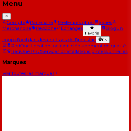
Menu
Compte
Partenaire
Meilleures offres
Séries
Merchandise
RedZone
Échanges
Blog
Un
Favoris
coup d'oeil dans les coulisses de l'industrie
EN
RedOne Location
Location d'équipement de qualité
RedOne PRO
Services d'installations professionnelles
Marques
Voir toutes les marques