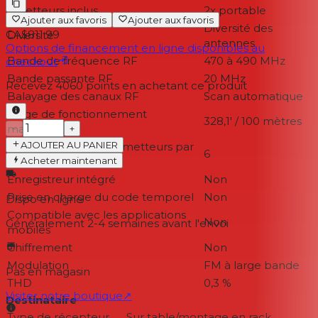
Émetteurs inclus
2x portable
Ajouter aux favoris
Ajouter aux favoris
Diversité des
CA$811.99
Diversité
antennes
Options de financement en ligne disponibles au
Bande de fréquence RF
470 à 490 MHz
checkout
Bande passante RF
20 MHz
Recevez
4060
points en achetant ce produit
Balayage des canaux RF
Scan automatique
Plage de fonctionnement
328,1' / 100 mètres
maximale
−
+
AJOUTER AU PANIER
Nombre maximal d'émetteurs par
6
bande
Acheter maintenant
Enregistreur intégré
Non
Prise en charge du code temporel
Non
Dispo en ligne
Compatible avec les applications
Non
Généralement 2-4 semaines
avant l'envoi
mobiles
Chiffrement
Non
Modulation
FM à large bande
Pas en magasin
THD
0,3 %
Visiter notre boutique
↗
Destinataire
Type de récepteur
Sur table/montage en rack