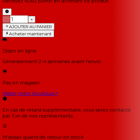
Recevez
4060
points en achetant ce produit
−
+
AJOUTER AU PANIER
Acheter maintenant
Dispo en ligne
Généralement 2-4 semaines
avant l'envoi
Pas en magasin
Visiter notre boutique
↗
En cas de retard supplémentaire, vous serez contacté
par l'un de nos représentants.
M'aviser quand de retour en stock