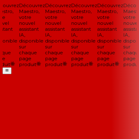
ouvrez
Découvrez
Découvrez
Découvrez
Découvrez
Découv
stro,
Maestro,
Maestro,
Maestro,
Maestro,
Maestro
re
votre
votre
votre
votre
votre
vel
nouvel
nouvel
nouvel
nouvel
nouvel
stant
assistant
assistant
assistant
assistant
assistan
IA,
IA,
IA,
IA,
IA,
ponible
disponible
disponible
disponible
disponible
disponi
sur
sur
sur
sur
sur
que
chaque
chaque
chaque
chaque
chaqu
ge
page
page
page
page
page
duit
produit
produit
produit
produit
produit