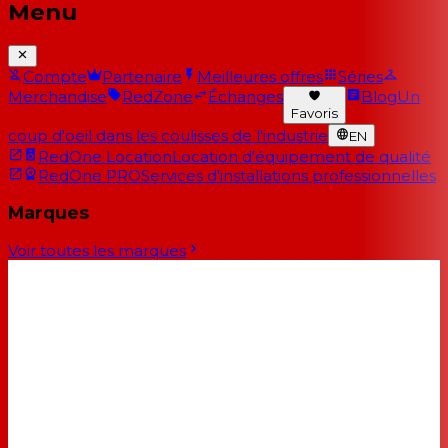
Menu
Compte
Partenaire
Meilleures offres
Séries
Merchandise
RedZone
Échanges
Blog
Un
Favoris
coup d'oeil dans les coulisses de l'industrie
EN
RedOne Location
Location d'équipement de qualité
RedOne PRO
Services d'installations professionnelles
Marques
Voir toutes les marques