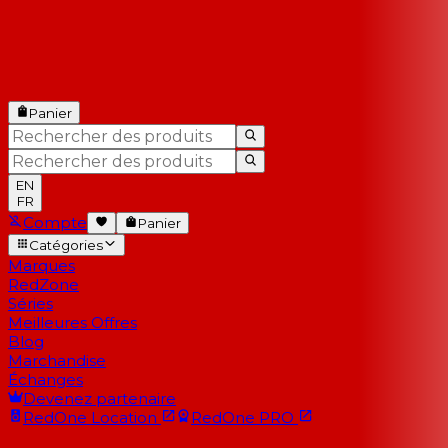
Panier
EN
FR
Compte
Panier
Catégories
Marques
RedZone
Séries
Meilleures Offres
Blog
Marchandise
Échanges
Devenez partenaire
RedOne
Location
RedOne
PRO