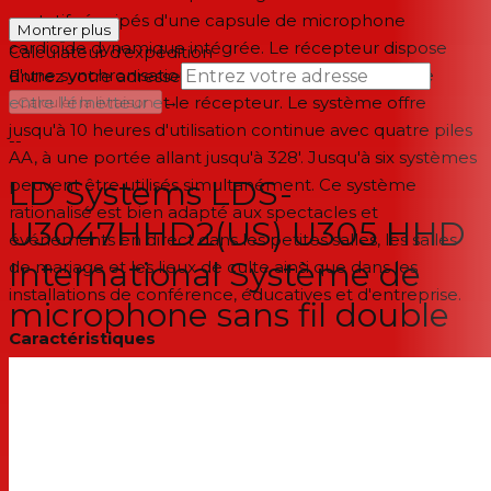
portatifs équipés d'une capsule de microphone
Montrer plus
cardioïde dynamique intégrée. Le récepteur dispose
Calculateur d'expédition
d'une synchronisation infrarouge ASC à une touche
Entrez votre adresse
→
entre l'émetteur et le récepteur. Le système offre
Calculer la livraison
jusqu'à 10 heures d'utilisation continue avec quatre piles
--
AA, à une portée allant jusqu'à 328'. Jusqu'à six systèmes
LD Systems LDS-
peuvent être utilisés simultanément. Ce système
rationalisé est bien adapté aux spectacles et
U3047HHD2(US) U305 HHD
événements en direct dans les petites salles, les salles
International Système de
de mariage et les lieux de culte ainsi que dans les
installations de conférence, éducatives et d'entreprise.
microphone sans fil double
Caractéristiques
Pour deux présentateurs ou interprètes
Système sans fil UHF Diversity avec FM
Deux micros/émetteurs cardioïdes dynamiques
Récepteur de table/montage en rack à deux canaux
Synchronisation infrarouge ASC entre Tx et Rx