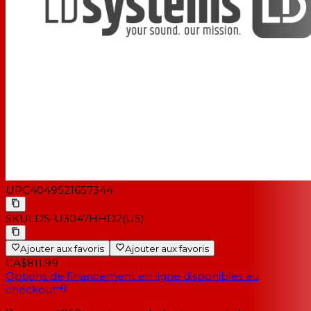
UPC
4049521657344
SKU
LDS-U3047HHD2(US)
Ajouter aux favoris
Ajouter aux favoris
CA$811.99
Options de financement en ligne disponibles au
checkout