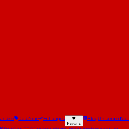
andise
RedZone
Échanges
Blog
Un coup d'oeil 
Favoris