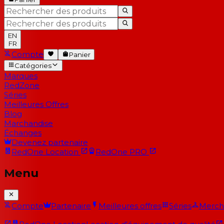
EN
FR
Compte
Panier
Catégories
Marques
RedZone
Séries
Meilleures Offres
Blog
Marchandise
Échanges
Devenez partenaire
RedOne
Location
RedOne
PRO
Menu
Compte
Partenaire
Meilleures offres
Séries
Merch