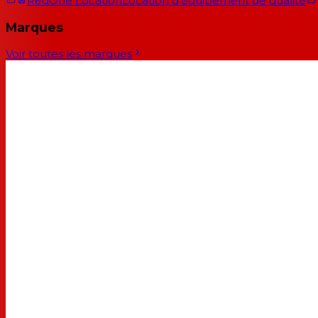
RedOne Location
Location d'équipement de qualité
Marques
Voir toutes les marques