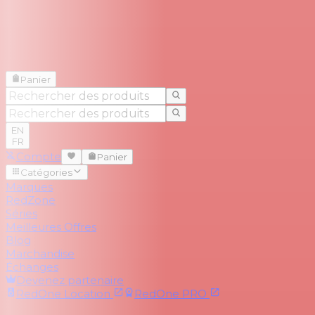
Panier
EN
FR
Compte
Panier
Catégories
Marques
RedZone
Séries
Meilleures Offres
Blog
Marchandise
Échanges
Devenez partenaire
RedOne
Location
RedOne
PRO