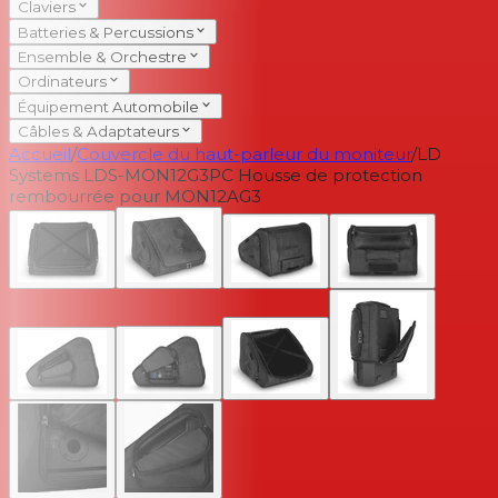
Claviers
Batteries & Percussions
Ensemble & Orchestre
Ordinateurs
Équipement Automobile
Câbles & Adaptateurs
Accueil
/
Couvercle du haut-parleur du moniteur
/
LD
Systems LDS-MON12G3PC Housse de protection
rembourrée pour MON12AG3