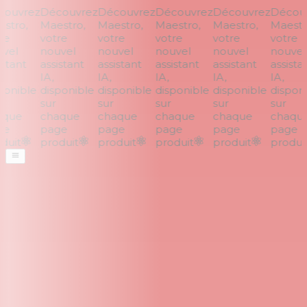
ouvrez
Découvrez
Découvrez
Découvrez
Découvrez
Découv
tro,
Maestro,
Maestro,
Maestro,
Maestro,
Maestro
e
votre
votre
votre
votre
votre
vel
nouvel
nouvel
nouvel
nouvel
nouvel
stant
assistant
assistant
assistant
assistant
assistan
IA,
IA,
IA,
IA,
IA,
onible
disponible
disponible
disponible
disponible
disponi
sur
sur
sur
sur
sur
que
chaque
chaque
chaque
chaque
chaque
e
page
page
page
page
page
uit
produit
produit
produit
produit
produit