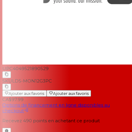
UPC
4049521890529
SKU
LDS-MON12G3PC
Ajouter aux favoris
Ajouter aux favoris
CA$97.99
Options de financement en ligne disponibles au
checkout
Recevez
490
points en achetant ce produit