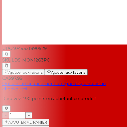
UPC
4049521890529
SKU
LDS-MON12G3PC
Ajouter aux favoris
Ajouter aux favoris
CA$97.99
Options de financement en ligne disponibles au
checkout
Recevez
490
points en achetant ce produit
−
+
AJOUTER AU PANIER