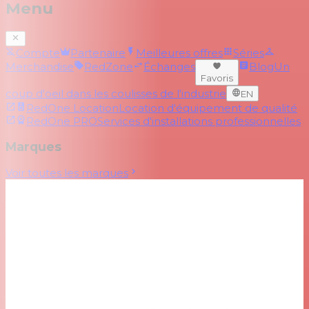
Menu
Compte
Partenaire
Meilleures offres
Séries
Merchandise
RedZone
Échanges
Blog
Un
Favoris
coup d'oeil dans les coulisses de l'industrie
EN
RedOne Location
Location d'équipement de qualité
RedOne PRO
Services d'installations professionnelles
Marques
Voir toutes les marques