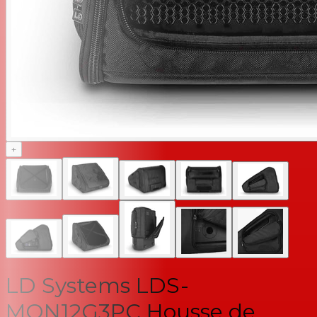
+
LD Systems LDS-
MON12G3PC Housse de