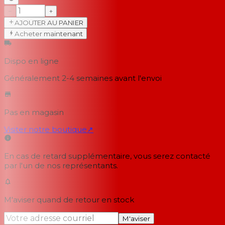
−
+
AJOUTER AU PANIER
Acheter maintenant
Dispo en ligne
Généralement 2-4 semaines
avant l'envoi
Pas en magasin
Visiter notre boutique
↗
En cas de retard supplémentaire, vous serez contacté
par l'un de nos représentants.
M'aviser quand de retour en stock
M'aviser