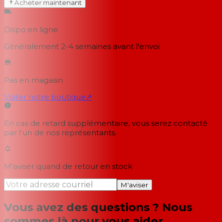
Acheter maintenant
Dispo en ligne
Généralement 2-4 semaines
avant l'envoi
Pas en magasin
Visiter notre boutique
↗
En cas de retard supplémentaire, vous serez contacté
par l'un de nos représentants.
M'aviser quand de retour en stock
M'aviser
Vous avez des questions ? Nous
sommes là pour vous aider.