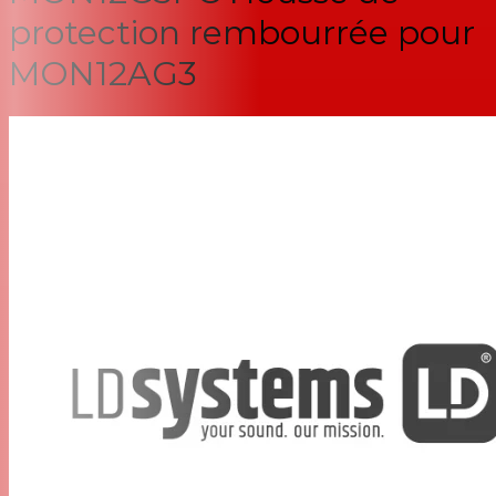
protection rembourrée pour
MON12AG3