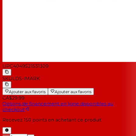
UPC
4049521531309
SKU
LDS-IMARK
Ajouter aux favoris
Ajouter aux favoris
CA$29.99
Options de financement en ligne disponibles au
checkout
Recevez
150
points en achetant ce produit