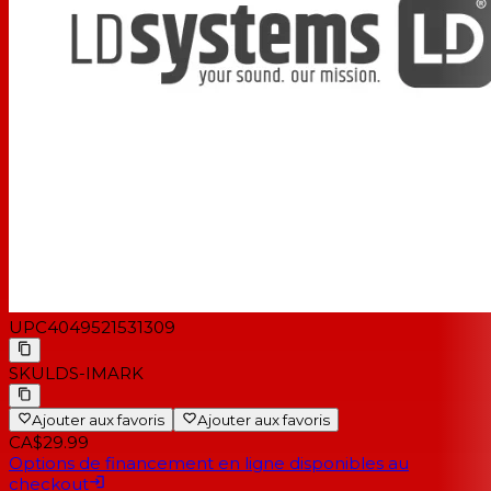
UPC
4049521531309
SKU
LDS-IMARK
Ajouter aux favoris
Ajouter aux favoris
CA$29.99
Options de financement en ligne disponibles au
checkout