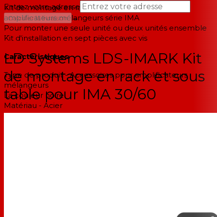
Entrez votre adresse
Kit de montage en rack et sous table pour
amplificateurs mélangeurs série IMA
→
Calculer la livraison
Pour monter une seule unité ou deux unités ensemble
--
Kit d'installation en sept pièces avec vis
LD Systems LDS-IMARK Kit
Caractéristiques
de montage en rack et sous
Type de produit - Accessoires pour amplificateurs
mélangeurs
table pour IMA 30/60
La couleur noire
Matériau - Acier
Surface - Peinte
Épaisseur du matériau - 1,5 - 2 mm
Poids - 0,58kg