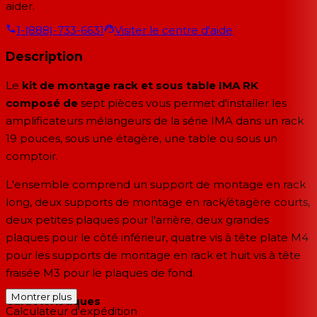
aider.
1-(888)-733-6631
Visiter le centre d'aide
Description
Le
kit de montage rack et sous table IMA RK
composé de
sept pièces
vous permet d'installer les
amplificateurs mélangeurs de la série IMA dans un rack
19 pouces, sous une étagère, une table ou sous un
comptoir.
L'ensemble comprend un support de montage en rack
long, deux supports de montage en rack/étagère courts,
deux petites plaques pour l'arrière, deux grandes
plaques pour le côté inférieur, quatre vis à tête plate M4
pour les supports de montage en rack et huit vis à tête
fraisée M3 pour le plaques de fond.
Montrer plus
Caractéristiques
Calculateur d'expédition