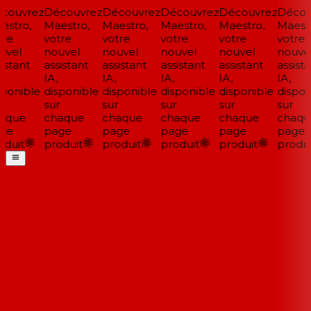
couvrez
Découvrez
Découvrez
Découvrez
Découvrez
Décou
stro,
Maestro,
Maestro,
Maestro,
Maestro,
Maestr
re
votre
votre
votre
votre
votre
vel
nouvel
nouvel
nouvel
nouvel
nouvel
istant
assistant
assistant
assistant
assistant
assista
IA,
IA,
IA,
IA,
IA,
ponible
disponible
disponible
disponible
disponible
disponi
sur
sur
sur
sur
sur
aque
chaque
chaque
chaque
chaque
chaqu
ge
page
page
page
page
page
duit
produit
produit
produit
produit
produi