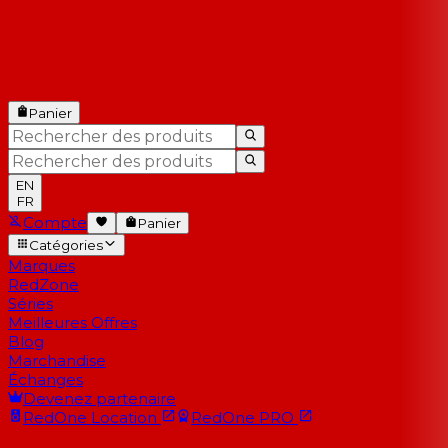
Panier
EN
FR
Compte
Panier
Catégories
Marques
RedZone
Séries
Meilleures Offres
Blog
Marchandise
Échanges
Devenez partenaire
RedOne
Location
RedOne
PRO