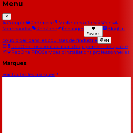
Menu
Compte
Partenaire
Meilleures offres
Séries
Merchandise
RedZone
Échanges
Blog
Un
Favoris
coup d'oeil dans les coulisses de l'industrie
EN
RedOne Location
Location d'équipement de qualité
RedOne PRO
Services d'installations professionnelles
Marques
Voir toutes les marques