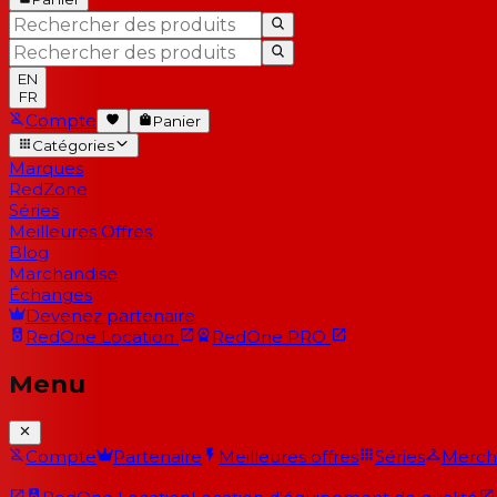
EN
FR
Compte
Panier
Catégories
Marques
RedZone
Séries
Meilleures Offres
Blog
Marchandise
Échanges
Devenez partenaire
RedOne
Location
RedOne
PRO
Menu
Compte
Partenaire
Meilleures offres
Séries
Merch