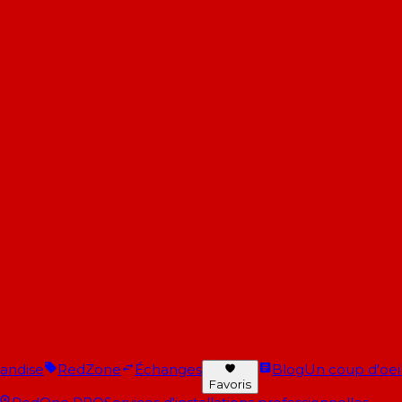
andise
RedZone
Échanges
Blog
Un coup d'oeil 
Favoris