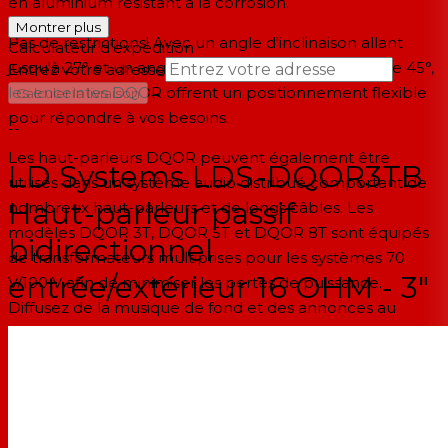
en aluminium résistant à la corrosion.
Montrer plus
Pas de restrictions! Avec un angle d'inclinaison allant
Calculateur d'expédition
jusqu'à 27° et un angle de pivotement horizontal de 45°,
Entrez votre adresse
les enceintes DQOR offrent un positionnement flexible
→
Calculer la livraison
pour répondre à vos besoins.
--
Les haut-parleurs DQOR peuvent également être
LD Systems LDS-DQOR3TB
utilisés dans un système audio distribué comportant de
Haut-parleur passif
nombreux haut-parleurs et de longs câbles. Les
modèles DQOR 3T, DQOR 5T et DQOR 8T sont équipés
bidirectionnel
de transformateurs multiprises pour les systèmes 70
entrée/extérieur 16 OHM - 3"
V/100 V afin de minimiser les pertes de puissance.
Diffusez de la musique de fond et des annonces au
niveau sonore souhaité : la puissance de sortie de
chaque haut-parleur peut être ajustée d'une simple
pression sur l'alimentation. Alternativement, les variantes
de transformateur peuvent également fonctionner sur
des sorties d'amplificateurs à faible impédance