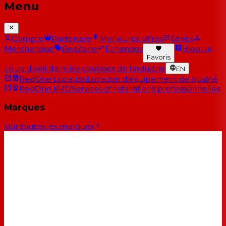
Menu
Compte
Partenaire
Meilleures offres
Séries
Merchandise
RedZone
Échanges
Blog
Un
Favoris
coup d'oeil dans les coulisses de l'industrie
EN
RedOne Location
Location d'équipement de qualité
RedOne PRO
Services d'installations professionnelles
Marques
Voir toutes les marques