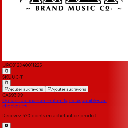
UPC
812040011225
SKU
UC-T
Ajouter aux favoris
Ajouter aux favoris
CA$93.99
Options de financement en ligne disponibles au
checkout
Recevez
470
points en achetant ce produit