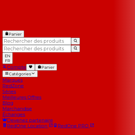
Panier
EN
FR
Compte
Panier
Catégories
Marques
RedZone
Séries
Meilleures Offres
Blog
Marchandise
Échanges
Devenez partenaire
RedOne
Location
RedOne
PRO