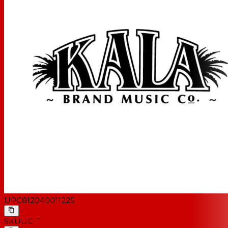
UPC
812040011225
SKU
UC-T