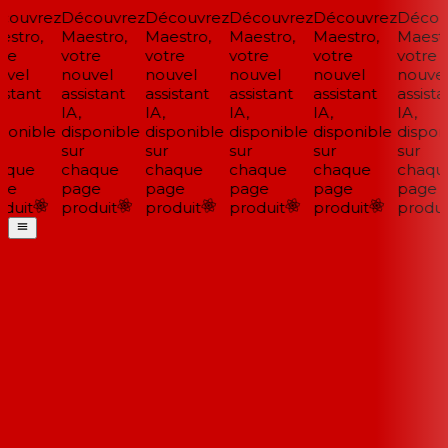
ouvrez
Découvrez
Découvrez
Découvrez
Découvrez
Découv
stro,
Maestro,
Maestro,
Maestro,
Maestro,
Maestro
re
votre
votre
votre
votre
votre
vel
nouvel
nouvel
nouvel
nouvel
nouvel
stant
assistant
assistant
assistant
assistant
assistan
IA,
IA,
IA,
IA,
IA,
ponible
disponible
disponible
disponible
disponible
disponi
sur
sur
sur
sur
sur
que
chaque
chaque
chaque
chaque
chaque
e
page
page
page
page
page
duit
produit
produit
produit
produit
produit