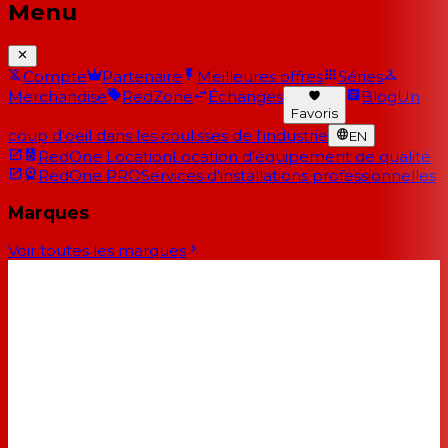
Menu
Compte
Partenaire
Meilleures offres
Séries
Merchandise
RedZone
Échanges
Blog
Un
Favoris
coup d'oeil dans les coulisses de l'industrie
EN
RedOne Location
Location d'équipement de qualité
RedOne PRO
Services d'installations professionnelles
Marques
Voir toutes les marques