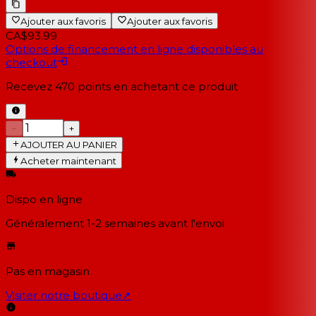
Ajouter aux favoris
Ajouter aux favoris
CA$93.99
Options de financement en ligne disponibles au
checkout
Recevez
470
points en achetant ce produit
−
+
AJOUTER AU PANIER
Acheter maintenant
Dispo en ligne
Généralement 1-2 semaines
avant l'envoi
Pas en magasin
Visiter notre boutique
↗