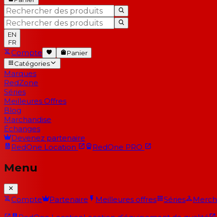
EN
FR
Compte
Panier
Catégories
Marques
RedZone
Séries
Meilleures Offres
Blog
Marchandise
Échanges
Devenez partenaire
RedOne
Location
RedOne
PRO
Menu
Compte
Partenaire
Meilleures offres
Séries
Merch