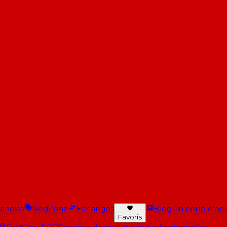
andise
RedZone
Échanges
Blog
Un coup d'oeil 
Favoris