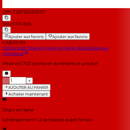
UPC
728736020597
SKU
DTP-805
Ajouter aux favoris
Ajouter aux favoris
CA$139.99
Options de financement en ligne disponibles au
checkout
Recevez
700
points en achetant ce produit
−
+
AJOUTER AU PANIER
Acheter maintenant
Dispo en ligne
Généralement 1-2 semaines
avant l'envoi