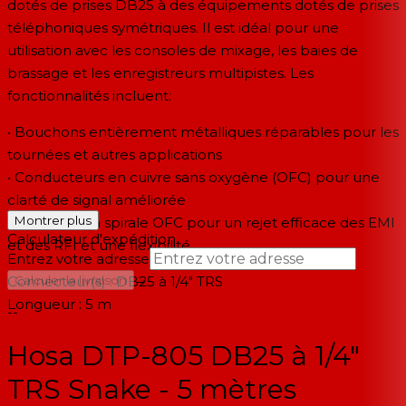
dotés de prises DB25 à des équipements dotés de prises
téléphoniques symétriques. Il est idéal pour une
utilisation avec les consoles de mixage, les baies de
brassage et les enregistreurs multipistes. Les
fonctionnalités incluent:
• Bouchons entièrement métalliques réparables pour les
tournées et autres applications
• Conducteurs en cuivre sans oxygène (OFC) pour une
clarté de signal améliorée
Montrer plus
• Boucliers en spirale OFC pour un rejet efficace des EMI
Calculateur d'expédition
et des RFI et une flexibilité
Entrez votre adresse
→
Connecteur(s) : DB25 à 1/4" TRS
Calculer la livraison
Longueur : 5 m
--
Hosa DTP-805 DB25 à 1/4"
TRS Snake - 5 mètres