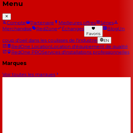
Menu
Compte
Partenaire
Meilleures offres
Séries
Merchandise
RedZone
Échanges
Blog
Un
Favoris
coup d'oeil dans les coulisses de l'industrie
EN
RedOne Location
Location d'équipement de qualité
RedOne PRO
Services d'installations professionnelles
Marques
Voir toutes les marques