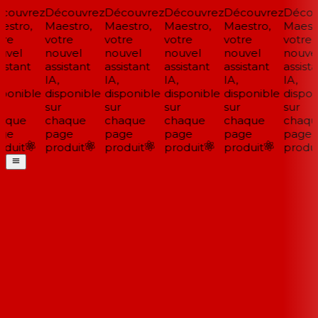
ouvrez
Découvrez
Découvrez
Découvrez
Découvrez
Découv
stro,
Maestro,
Maestro,
Maestro,
Maestro,
Maestr
re
votre
votre
votre
votre
votre
vel
nouvel
nouvel
nouvel
nouvel
nouvel
istant
assistant
assistant
assistant
assistant
assista
IA,
IA,
IA,
IA,
IA,
ponible
disponible
disponible
disponible
disponible
disponi
sur
sur
sur
sur
sur
aque
chaque
chaque
chaque
chaque
chaqu
ge
page
page
page
page
page
duit
produit
produit
produit
produit
produit