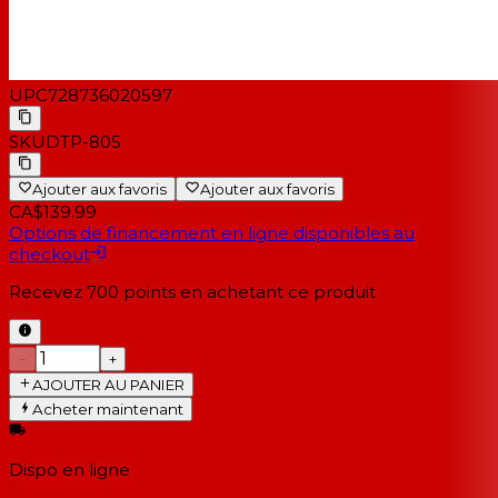
UPC
728736020597
SKU
DTP-805
Ajouter aux favoris
Ajouter aux favoris
CA$139.99
Options de financement en ligne disponibles au
checkout
Recevez
700
points en achetant ce produit
−
+
AJOUTER AU PANIER
Acheter maintenant
Dispo en ligne