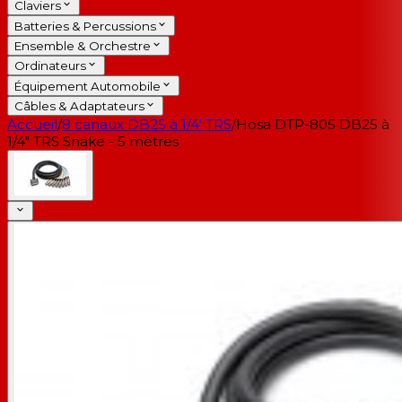
Claviers
Batteries & Percussions
Ensemble & Orchestre
Ordinateurs
Équipement Automobile
Câbles & Adaptateurs
Accueil
/
8 canaux DB25 à 1/4' TRS
/
Hosa DTP-805 DB25 à
1/4" TRS Snake - 5 mètres