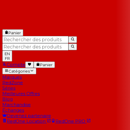
Panier
EN
FR
Compte
Panier
Catégories
Marques
RedZone
Séries
Meilleures Offres
Blog
Marchandise
Échanges
Devenez partenaire
RedOne
Location
RedOne
PRO