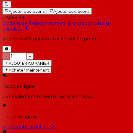
Ajouter aux favoris
Ajouter aux favoris
CA$89.99
Options de financement en ligne disponibles au
checkout
Recevez
450
points en achetant ce produit
−
+
AJOUTER AU PANIER
Acheter maintenant
Dispo en ligne
Généralement 1-2 semaines
avant l'envoi
Pas en magasin
Visiter notre boutique
↗