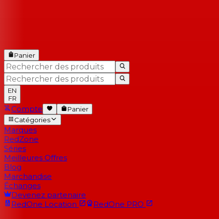
Panier
EN
FR
Compte
Panier
Catégories
Marques
RedZone
Séries
Meilleures Offres
Blog
Marchandise
Échanges
Devenez partenaire
RedOne
Location
RedOne
PRO