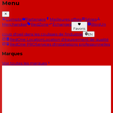
Menu
Compte
Partenaire
Meilleures offres
Séries
Merchandise
RedZone
Échanges
Blog
Un
Favoris
coup d'oeil dans les coulisses de l'industrie
EN
RedOne Location
Location d'équipement de qualité
RedOne PRO
Services d'installations professionnelles
Marques
Voir toutes les marques