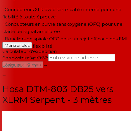
• Connecteurs XLR avec serre-câble interne pour une
fiabilité à toute épreuve
• Conducteurs en cuivre sans oxygène (OFC) pour une
clarté de signal améliorée
• Boucliers en spirale OFC pour un rejet efficace des EMI
Montrer plus
et RFI et une flexibilité
Calculateur d'expédition
Connecteur(s) : DB25 vers XLRM
Entrez votre adresse
→
Longueur : 3 m
Calculer la livraison
--
Hosa DTM-803 DB25 vers
XLRM Serpent - 3 mètres