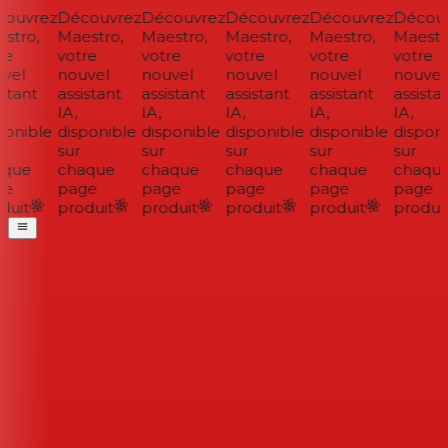
ouvrez
Découvrez
Découvrez
Découvrez
Découvrez
Découv
tro,
Maestro,
Maestro,
Maestro,
Maestro,
Maestro
e
votre
votre
votre
votre
votre
vel
nouvel
nouvel
nouvel
nouvel
nouvel
stant
assistant
assistant
assistant
assistant
assistan
IA,
IA,
IA,
IA,
IA,
onible
disponible
disponible
disponible
disponible
disponi
sur
sur
sur
sur
sur
que
chaque
chaque
chaque
chaque
chaque
e
page
page
page
page
page
uit
produit
produit
produit
produit
produit