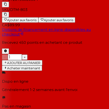
SKU
DTM-803
Ajouter aux favoris
Ajouter aux favoris
CA$89.99
Options de financement en ligne disponibles au
checkout
Recevez
450
points en achetant ce produit
−
+
AJOUTER AU PANIER
Acheter maintenant
Dispo en ligne
Généralement 1-2 semaines
avant l'envoi
Pas en magasin