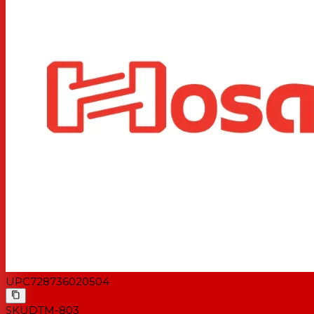
UPC
728736020504
SKU
DTM-803