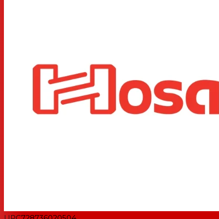
UPC
728736020504