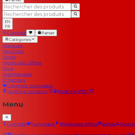
EN
FR
Compte
Panier
Catégories
Marques
RedZone
Séries
Meilleures Offres
Blog
Marchandise
Échanges
Devenez partenaire
RedOne
Location
RedOne
PRO
Menu
Compte
Partenaire
Meilleures offres
Séries
Merch