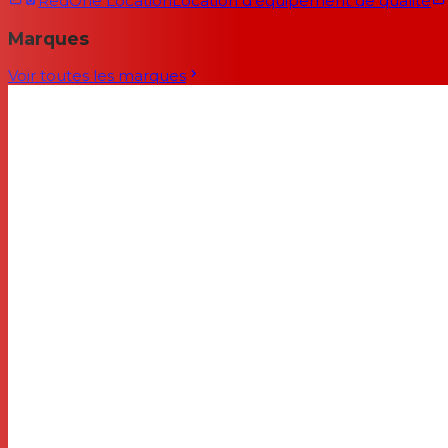
RedOne Location
Location d'équipement de qualité
Marques
Voir toutes les marques