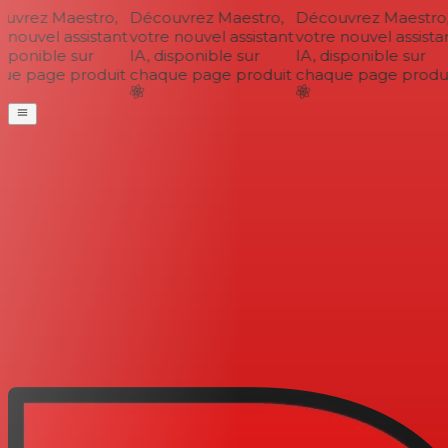
vrez Maestro,
Découvrez Maestro,
Découvrez Maestro,
nouvel assistant
votre nouvel assistant
votre nouvel assistan
sponible sur
IA, disponible sur
IA, disponible sur
e page produit
chaque page produit
chaque page produi