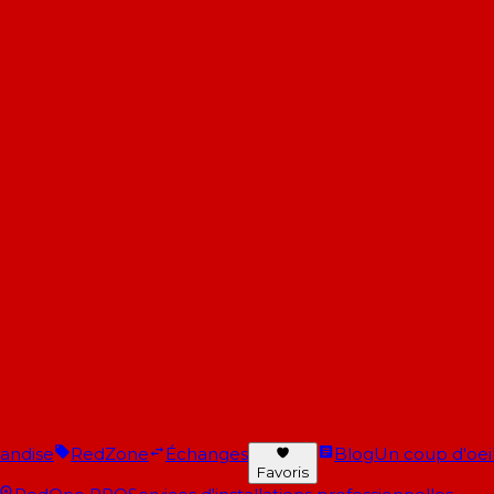
andise
RedZone
Échanges
Blog
Un coup d'oeil 
Favoris