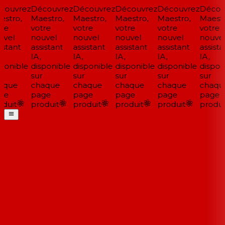
ouvrez
Découvrez
Découvrez
Découvrez
Découvrez
Découv
stro,
Maestro,
Maestro,
Maestro,
Maestro,
Maestr
re
votre
votre
votre
votre
votre
vel
nouvel
nouvel
nouvel
nouvel
nouvel
stant
assistant
assistant
assistant
assistant
assistan
IA,
IA,
IA,
IA,
IA,
ponible
disponible
disponible
disponible
disponible
disponi
sur
sur
sur
sur
sur
que
chaque
chaque
chaque
chaque
chaqu
ge
page
page
page
page
page
duit
produit
produit
produit
produit
produit