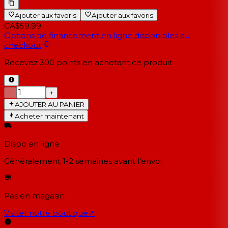
Ajouter aux favoris
Ajouter aux favoris
CA$59.99
Options de financement en ligne disponibles au
checkout
Recevez
300
points en achetant ce produit
−
+
AJOUTER AU PANIER
Acheter maintenant
Dispo en ligne
Généralement 1-2 semaines
avant l'envoi
Pas en magasin
Visiter notre boutique
↗