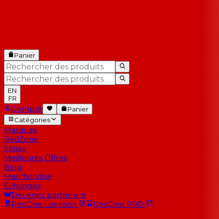
Panier
EN
FR
Compte
Panier
Catégories
Marques
RedZone
Séries
Meilleures Offres
Blog
Marchandise
Échanges
Devenez partenaire
RedOne
Location
RedOne
PRO