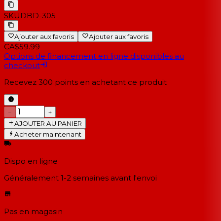
SKU
DBD-305
Ajouter aux favoris
Ajouter aux favoris
CA$59.99
Options de financement en ligne disponibles au
checkout
Recevez
300
points en achetant ce produit
−
+
AJOUTER AU PANIER
Acheter maintenant
Dispo en ligne
Généralement 1-2 semaines
avant l'envoi
Pas en magasin