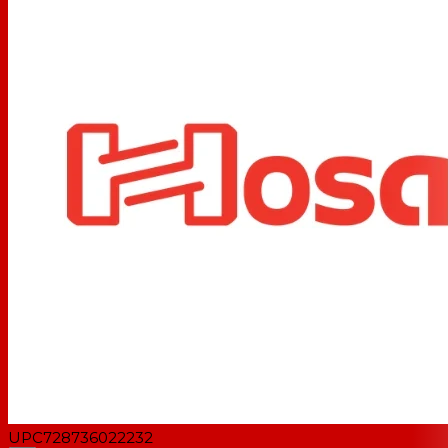
UPC
728736022232