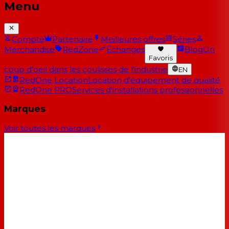
Menu
Compte
Partenaire
Meilleures offres
Séries
Merchandise
RedZone
Échanges
Blog
Un
Favoris
coup d'oeil dans les coulisses de l'industrie
EN
RedOne Location
Location d'équipement de qualité
RedOne PRO
Services d'installations professionnelles
Marques
Voir toutes les marques