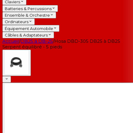
Claviers
Batteries & Percussions
Ensemble & Orchestre
Ordinateurs
Équipement Automobile
Câbles & Adaptateurs
Accueil
/
DB25 à DB-25
/
Hosa DBD-305 DB25 à DB25
Serpent équilibré - 5 pieds