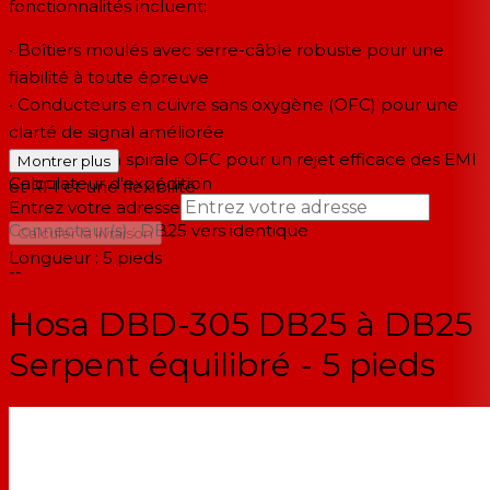
fonctionnalités incluent:
• Boîtiers moulés avec serre-câble robuste pour une
fiabilité à toute épreuve
• Conducteurs en cuivre sans oxygène (OFC) pour une
clarté de signal améliorée
• Boucliers en spirale OFC pour un rejet efficace des EMI
Montrer plus
Calculateur d'expédition
et RFI et une flexibilité
Entrez votre adresse
Connecteur(s) : DB25 vers identique
→
Calculer la livraison
Longueur : 5 pieds
--
Hosa DBD-305 DB25 à DB25
Serpent équilibré - 5 pieds