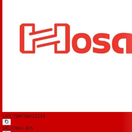
UPC
728736022232
SKU
DBD-305