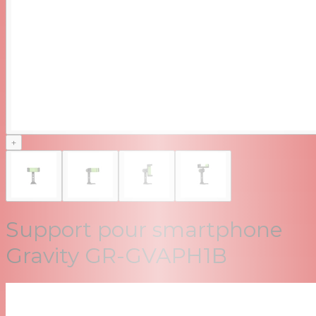
+
Support pour smartphone
Gravity GR-GVAPH1B