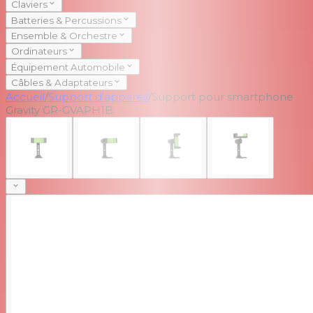
Claviers
Batteries & Percussions
Ensemble & Orchestre
Ordinateurs
Équipement Automobile
Câbles & Adaptateurs
Accueil
/
Support d'appareil
/
Support pour smartphone
Gravity GR-GVAPH1B