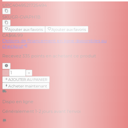
UPC
4049521725494
SKU
GR-GVAPH1B
Ajouter aux favoris
Ajouter aux favoris
CA$66.99
Options de financement en ligne disponibles au
checkout
Recevez
335
points en achetant ce produit
−
+
AJOUTER AU PANIER
Acheter maintenant
Dispo en ligne
Généralement 1-2 jours
avant l'envoi