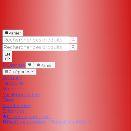
Panier
EN
FR
Compte
Panier
Catégories
Marques
RedZone
Séries
Meilleures Offres
Blog
Marchandise
Échanges
Devenez partenaire
RedOne
Location
RedOne
PRO