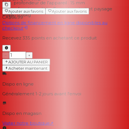
Max. profondeur de l'appareil : 15 mm
Autres fonctionnalités : Format portrait et paysage
Ajouter aux favoris
Ajouter aux favoris
Poids : 0,16kg
CA$66.99
Options de financement en ligne disponibles au
checkout
Recevez
335
points en achetant ce produit
−
+
AJOUTER AU PANIER
Acheter maintenant
Dispo en ligne
Généralement 1-2 jours
avant l'envoi
Dispo en magasin
Visiter notre boutique
↗