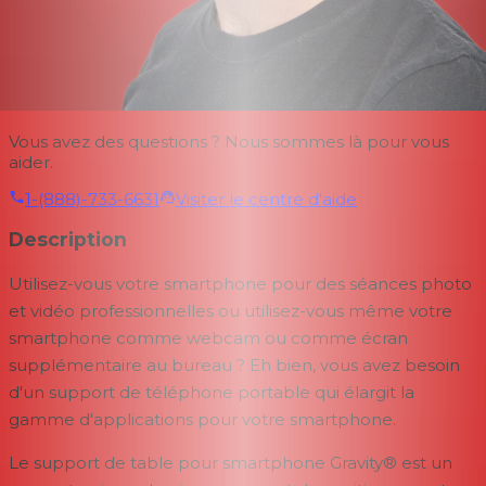
Vous avez des questions ? Nous sommes là pour vous
aider.
1-(888)-733-6631
Visiter le centre d'aide
Description
Utilisez-vous votre smartphone pour des séances photo
et vidéo professionnelles ou utilisez-vous même votre
smartphone comme webcam ou comme écran
supplémentaire au bureau ? Eh bien, vous avez besoin
d'un support de téléphone portable qui élargit la
gamme d'applications pour votre smartphone.
Le support de table pour smartphone Gravity® est un