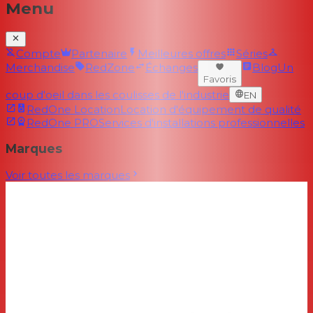
Menu
Compte
Partenaire
Meilleures offres
Séries
Merchandise
RedZone
Échanges
Blog
Un
Favoris
coup d'oeil dans les coulisses de l'industrie
EN
RedOne Location
Location d'équipement de qualité
RedOne PRO
Services d'installations professionnelles
Marques
Voir toutes les marques