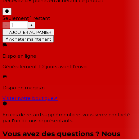
Recevez
125
points en achetant ce produit
Seulement 1 restant
−
+
AJOUTER AU PANIER
Acheter maintenant
Dispo en ligne
Généralement 1-2 jours
avant l'envoi
Dispo en magasin
Visiter notre boutique
↗
En cas de retard supplémentaire, vous serez contacté
par l'un de nos représentants.
Vous avez des questions ? Nous