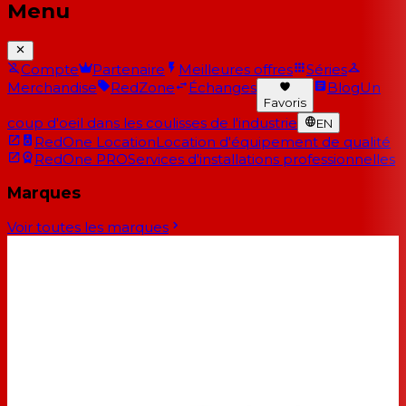
Menu
Compte
Partenaire
Meilleures offres
Séries
Merchandise
RedZone
Échanges
Blog
Un
Favoris
coup d'oeil dans les coulisses de l'industrie
EN
RedOne Location
Location d'équipement de qualité
RedOne PRO
Services d'installations professionnelles
Marques
Voir toutes les marques