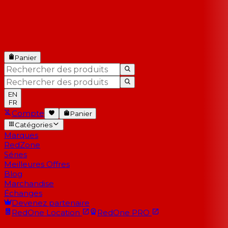
Panier
EN
FR
Compte
Panier
Catégories
Marques
RedZone
Séries
Meilleures Offres
Blog
Marchandise
Échanges
Devenez partenaire
RedOne
Location
RedOne
PRO