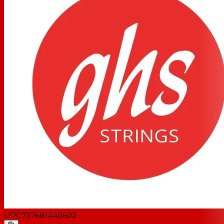
UPC
737681440602