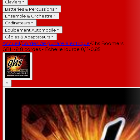
Claviers
Batteries & Percussions
Ensemble & Orchestre
Ordinateurs
Équipement Automobile
Câbles & Adaptateurs
Accueil
/
Cordes de guitare électrique
/
Ghs Boomers
GBH-8 8 cordes - Échelle lourde 0,11-0,85