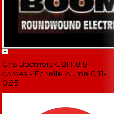
+
Ghs Boomers GBH-8 8
cordes - Échelle lourde 0,11-
0,85