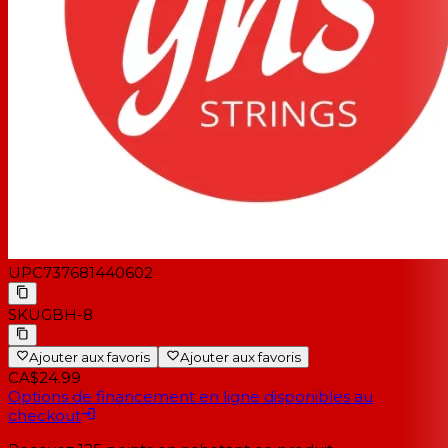
UPC
737681440602
SKU
GBH-8
Ajouter aux favoris
Ajouter aux favoris
CA$24.99
Options de financement en ligne disponibles au
checkout