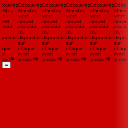
ouvrez
Découvrez
Découvrez
Découvrez
Découvrez
Découv
stro,
Maestro,
Maestro,
Maestro,
Maestro,
Maestr
re
votre
votre
votre
votre
votre
vel
nouvel
nouvel
nouvel
nouvel
nouvel
stant
assistant
assistant
assistant
assistant
assista
IA,
IA,
IA,
IA,
IA,
ponible
disponible
disponible
disponible
disponible
disponi
sur
sur
sur
sur
sur
aque
chaque
chaque
chaque
chaque
chaqu
ge
page
page
page
page
page
duit
produit
produit
produit
produit
produit