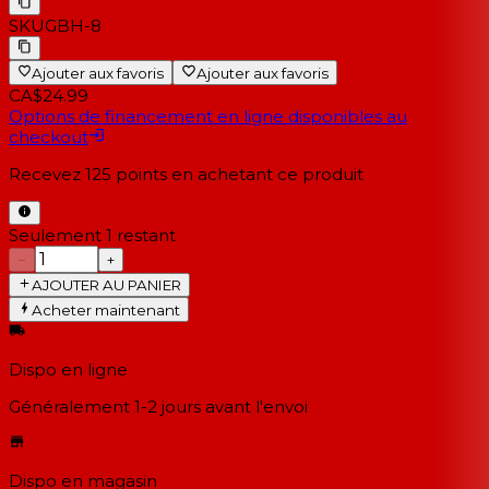
SKU
GBH-8
Ajouter aux favoris
Ajouter aux favoris
CA$24.99
Options de financement en ligne disponibles au
checkout
Recevez
125
points en achetant ce produit
Seulement 1 restant
−
+
AJOUTER AU PANIER
Acheter maintenant
Dispo en ligne
Généralement 1-2 jours
avant l'envoi
Dispo en magasin