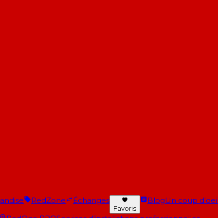
andise
RedZone
Échanges
Blog
Un coup d'oeil 
Favoris