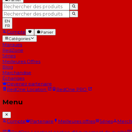
EN
FR
Compte
Panier
Catégories
Marques
RedZone
Séries
Meilleures Offres
Blog
Marchandise
Échanges
Devenez partenaire
RedOne
Location
RedOne
PRO
Menu
Compte
Partenaire
Meilleures offres
Séries
Merch