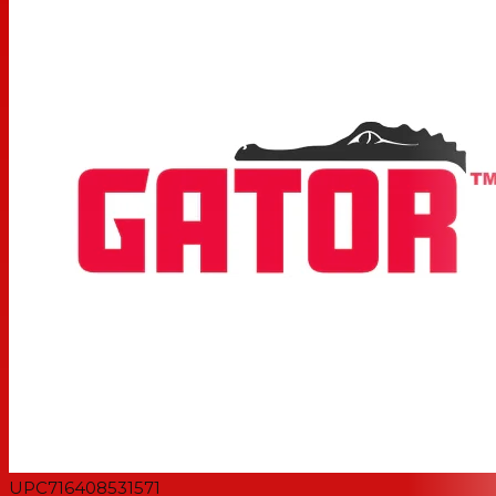
UPC
716408531571