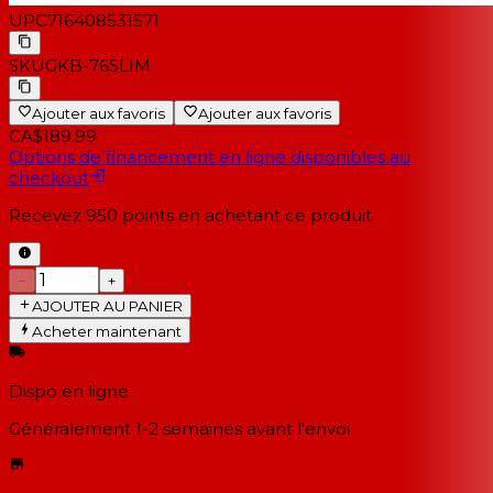
UPC
716408531571
SKU
GKB-76SLIM
Ajouter aux favoris
Ajouter aux favoris
CA$189.99
Options de financement en ligne disponibles au
checkout
Recevez
950
points en achetant ce produit
−
+
AJOUTER AU PANIER
Acheter maintenant
Dispo en ligne
Généralement 1-2 semaines
avant l'envoi