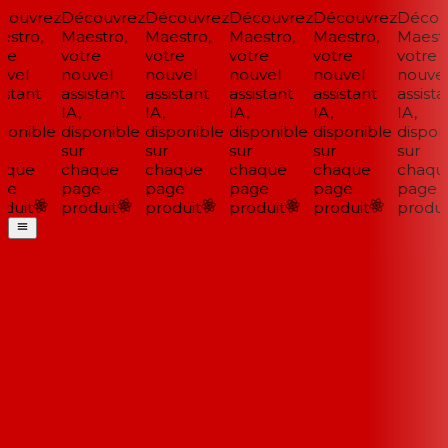
ouvrez
Découvrez
Découvrez
Découvrez
Découvrez
Découv
stro,
Maestro,
Maestro,
Maestro,
Maestro,
Maestro
re
votre
votre
votre
votre
votre
vel
nouvel
nouvel
nouvel
nouvel
nouvel
stant
assistant
assistant
assistant
assistant
assistan
IA,
IA,
IA,
IA,
IA,
ponible
disponible
disponible
disponible
disponible
disponi
sur
sur
sur
sur
sur
que
chaque
chaque
chaque
chaque
chaque
e
page
page
page
page
page
duit
produit
produit
produit
produit
produit