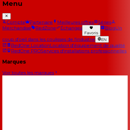
Menu
Compte
Partenaire
Meilleures offres
Séries
Merchandise
RedZone
Échanges
Blog
Un
Favoris
coup d'oeil dans les coulisses de l'industrie
EN
RedOne Location
Location d'équipement de qualité
RedOne PRO
Services d'installations professionnelles
Marques
Voir toutes les marques