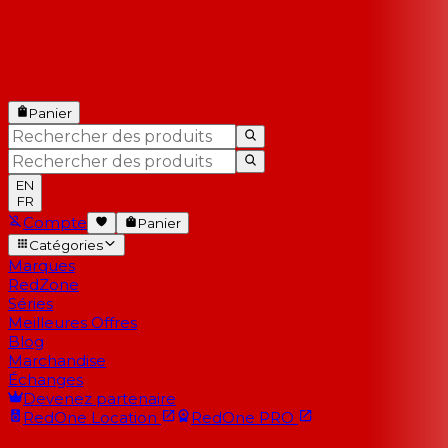
Panier
EN
FR
Compte
Panier
Catégories
Marques
RedZone
Séries
Meilleures Offres
Blog
Marchandise
Échanges
Devenez partenaire
RedOne
Location
RedOne
PRO