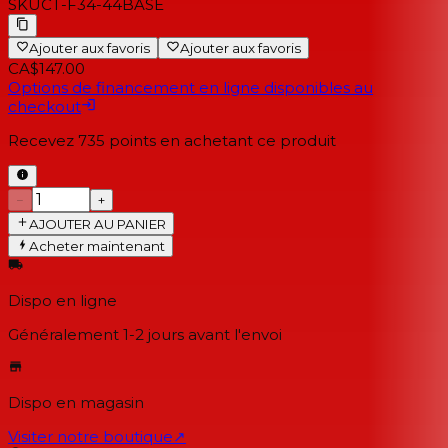
SKU
CT-F34-44BASE
Ajouter aux favoris
Ajouter aux favoris
CA$147.00
Options de financement en ligne disponibles au
checkout
Recevez
735
points en achetant ce produit
−
+
AJOUTER AU PANIER
Acheter maintenant
Dispo en ligne
Généralement 1-2 jours
avant l'envoi
Dispo en magasin
Visiter notre boutique
↗