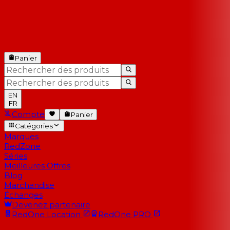
Panier
EN
FR
Compte
Panier
Catégories
Marques
RedZone
Séries
Meilleures Offres
Blog
Marchandise
Échanges
Devenez partenaire
RedOne
Location
RedOne
PRO