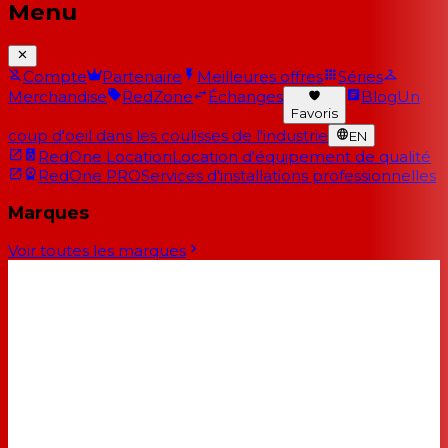
Menu
Compte
Partenaire
Meilleures offres
Séries
Merchandise
RedZone
Échanges
Blog
Un
Favoris
coup d'oeil dans les coulisses de l'industrie
EN
RedOne Location
Location d'équipement de qualité
RedOne PRO
Services d'installations professionnelles
Marques
Voir toutes les marques