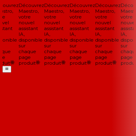
ouvrez
Découvrez
Découvrez
Découvrez
Découvrez
Découv
stro,
Maestro,
Maestro,
Maestro,
Maestro,
Maestro
re
votre
votre
votre
votre
votre
vel
nouvel
nouvel
nouvel
nouvel
nouvel
stant
assistant
assistant
assistant
assistant
assistan
IA,
IA,
IA,
IA,
IA,
ponible
disponible
disponible
disponible
disponible
disponi
sur
sur
sur
sur
sur
que
chaque
chaque
chaque
chaque
chaque
e
page
page
page
page
page
duit
produit
produit
produit
produit
produit