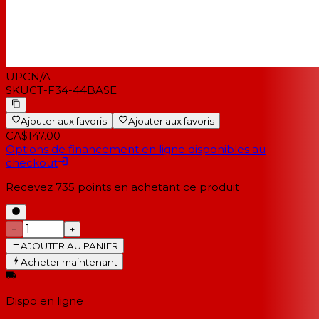
UPC
N/A
SKU
CT-F34-44BASE
Ajouter aux favoris
Ajouter aux favoris
CA$147.00
Options de financement en ligne disponibles au
checkout
Recevez
735
points en achetant ce produit
−
+
AJOUTER AU PANIER
Acheter maintenant
Dispo en ligne