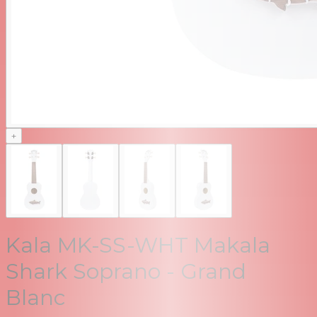
+
Kala MK-SS-WHT Makala
Shark Soprano - Grand
Blanc