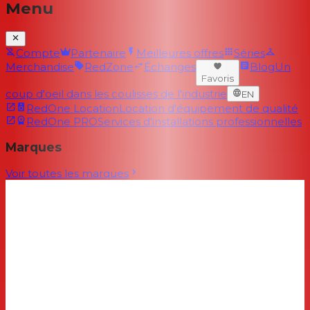
Menu
Compte
Partenaire
Meilleures offres
Séries
Merchandise
RedZone
Échanges
Blog
Un
Favoris
coup d'oeil dans les coulisses de l'industrie
EN
RedOne Location
Location d'équipement de qualité
RedOne PRO
Services d'installations professionnelles
Marques
Voir toutes les marques