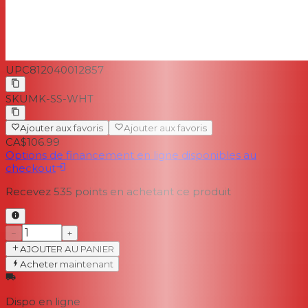
UPC
812040012857
SKU
MK-SS-WHT
Ajouter aux favoris
Ajouter aux favoris
CA$106.99
Options de financement en ligne disponibles au
checkout
Recevez
535
points en achetant ce produit
−
+
AJOUTER AU PANIER
Acheter maintenant
Dispo en ligne