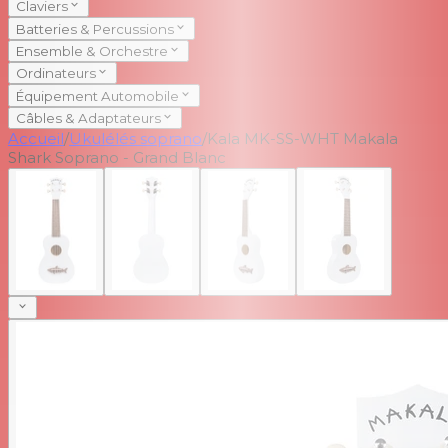
Claviers
Batteries & Percussions
Ensemble & Orchestre
Ordinateurs
Équipement Automobile
Câbles & Adaptateurs
Accueil
/
Ukulélés soprano
/
Kala MK-SS-WHT Makala
Shark Soprano - Grand Blanc