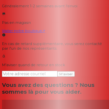
Généralement 1-2 semaines
avant l'envoi
Pas en magasin
Visiter notre boutique
↗
En cas de retard supplémentaire, vous serez contacté
par l'un de nos représentants.
M'aviser quand de retour en stock
M'aviser
Vous avez des questions ? Nous
sommes là pour vous aider.