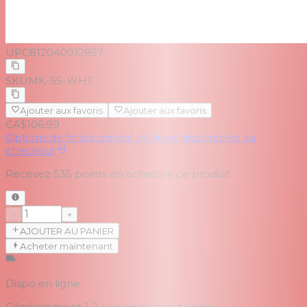
UPC
812040012857
SKU
MK-SS-WHT
Ajouter aux favoris
Ajouter aux favoris
CA$106.99
Options de financement en ligne disponibles au
checkout
Recevez
535
points en achetant ce produit
−
+
AJOUTER AU PANIER
Acheter maintenant
Dispo en ligne
Généralement 1-2 semaines
avant l'envoi