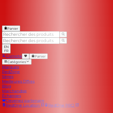
Panier
EN
FR
Compte
Panier
Catégories
Marques
RedZone
Séries
Meilleures Offres
Blog
Marchandise
Échanges
Devenez partenaire
RedOne
Location
RedOne
PRO