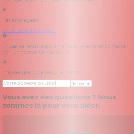
Pas en magasin
Visiter notre boutique
↗
En cas de retard supplémentaire, vous serez contacté
par l'un de nos représentants.
M'aviser quand de retour en stock
M'aviser
Vous avez des questions ? Nous
sommes là pour vous aider.