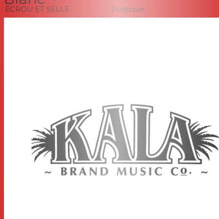
ÉCROU ET SELLE :
Plastique
BOUTON DE SANGLE :
Noir x1
DES MESURES
Longueur du diapason : 13,5 pouces, longueur totale de
l'instrument : 20,875 pouces, longueur du corps : 9,3125
pouces, nombre de frettes : 12, largeur au bout
supérieur : 5,0625 pouces, largeur au bout inférieur :
6,8125 pouces, largeur à la taille : 4,4375 pouces,
profondeur du corps : 2,375 pouces, largeur de la touche
au sillet : 1,375 pouces, largeur de la touche au niveau de
l'articulation manche/corps : 1,6875 pouces