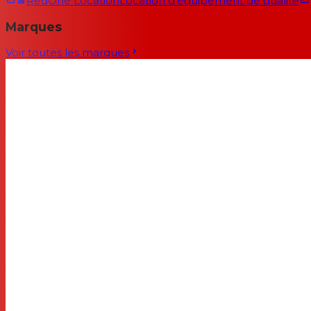
RedOne Location
Location d'équipement de qualité
Marques
Voir toutes les marques