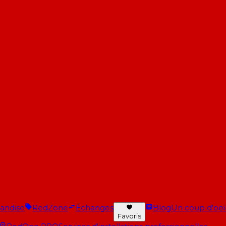
andise
RedZone
Échanges
Blog
Un coup d'oeil 
Favoris