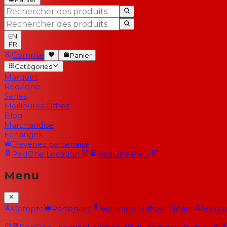
EN
FR
Compte
Panier
Catégories
Marques
RedZone
Séries
Meilleures Offres
Blog
Marchandise
Échanges
Devenez partenaire
RedOne
Location
RedOne
PRO
Menu
Compte
Partenaire
Meilleures offres
Séries
Merch