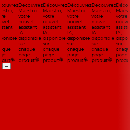
ouvrez
Découvrez
Découvrez
Découvrez
Découvrez
Découv
stro,
Maestro,
Maestro,
Maestro,
Maestro,
Maestr
re
votre
votre
votre
votre
votre
vel
nouvel
nouvel
nouvel
nouvel
nouvel
istant
assistant
assistant
assistant
assistant
assista
IA,
IA,
IA,
IA,
IA,
ponible
disponible
disponible
disponible
disponible
disponi
sur
sur
sur
sur
sur
aque
chaque
chaque
chaque
chaque
chaqu
ge
page
page
page
page
page
duit
produit
produit
produit
produit
produit