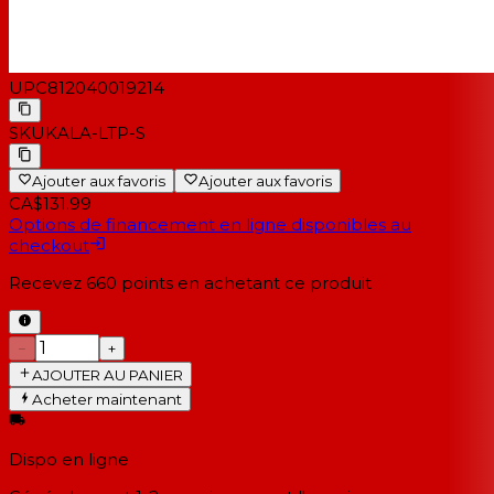
UPC
812040019214
SKU
KALA-LTP-S
Ajouter aux favoris
Ajouter aux favoris
CA$131.99
Options de financement en ligne disponibles au
checkout
Recevez
660
points en achetant ce produit
−
+
AJOUTER AU PANIER
Acheter maintenant
Dispo en ligne