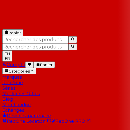
Panier
EN
FR
Compte
Panier
Catégories
Marques
RedZone
Séries
Meilleures Offres
Blog
Marchandise
Échanges
Devenez partenaire
RedOne
Location
RedOne
PRO