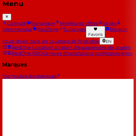
Menu
Compte
Partenaire
Meilleures offres
Séries
Merchandise
RedZone
Échanges
Blog
Un
Favoris
coup d'oeil dans les coulisses de l'industrie
EN
RedOne Location
Location d'équipement de qualité
RedOne PRO
Services d'installations professionnelles
Marques
Voir toutes les marques