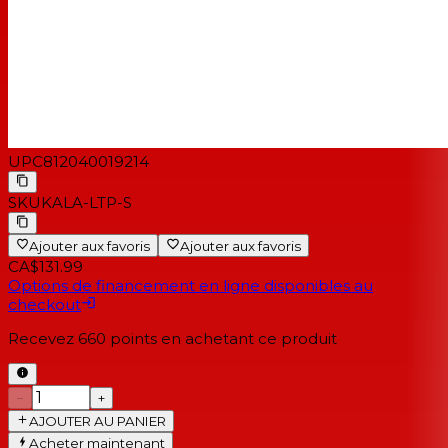
UPC
812040019214
SKU
KALA-LTP-S
Ajouter aux favoris
Ajouter aux favoris
CA$131.99
Options de financement en ligne disponibles au
checkout
Recevez
660
points en achetant ce produit
−
+
AJOUTER AU PANIER
Acheter maintenant