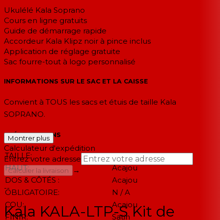
Ukulélé Kala Soprano
Cours en ligne gratuits
Guide de démarrage rapide
Accordeur Kala Klipz noir à pince inclus
Application de réglage gratuite
Sac fourre-tout à logo personnalisé
INFORMATIONS SUR LE SAC ET LA CAISSE
Convient à TOUS les sacs et étuis de taille Kala
SOPRANO.
SPÉCIFICATIONS
Montrer plus
Calculateur d'expédition
TAILLE:
Soprano
Entrez votre adresse
HAUT:
Acajou
→
Calculer la livraison
DOS & CÔTÉS :
Acajou
--
OBLIGATOIRE:
N / A
COU:
Acajou
Kala KALA-LTP-S Kit de
FINIR:
Satin