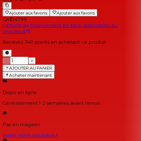
Ajouter aux favoris
Ajouter aux favoris
CA$147.99
Options de financement en ligne disponibles au
checkout
Recevez
740
points en achetant ce produit
−
+
AJOUTER AU PANIER
Acheter maintenant
Dispo en ligne
Généralement 1-2 semaines
avant l'envoi
Pas en magasin
Visiter notre boutique
↗