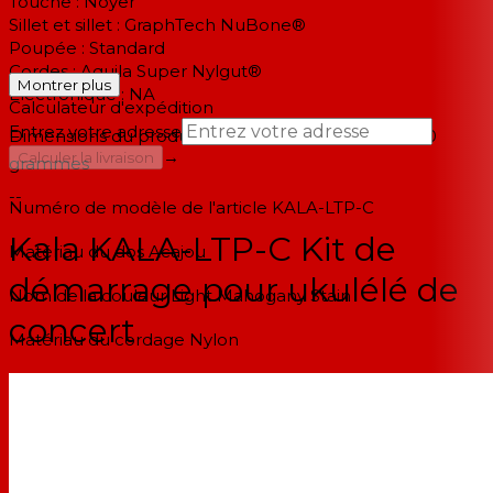
Touche : Noyer
Sillet et sillet : GraphTech NuBone®
Poupée : Standard
Cordes : Aquila Super Nylgut®
Montrer plus
Électronique : NA
Calculateur d'expédition
Entrez votre adresse
Dimensions du produit 65,41 x 10,16 x 24,77 cm ; 780
→
Calculer la livraison
grammes
--
Numéro de modèle de l'article‎ KALA-LTP-C
Kala KALA-LTP-C Kit de
Matériau du dos‎ Acajou
démarrage pour ukulélé de
Nom de la couleur‎ Light Mahogany Stain
concert
Matériau du cordage ‎Nylon
Nombre de cordes‎ 4
Type de matériau Acajou
Kit d'apprentissage de la taille