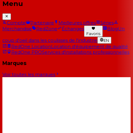
Menu
Compte
Partenaire
Meilleures offres
Séries
Merchandise
RedZone
Échanges
Blog
Un
Favoris
coup d'oeil dans les coulisses de l'industrie
EN
RedOne Location
Location d'équipement de qualité
RedOne PRO
Services d'installations professionnelles
Marques
Voir toutes les marques