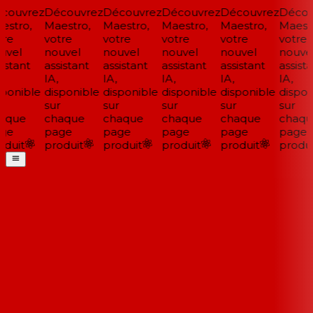
couvrez
Découvrez
Découvrez
Découvrez
Découvrez
Décou
stro,
Maestro,
Maestro,
Maestro,
Maestro,
Maestr
re
votre
votre
votre
votre
votre
vel
nouvel
nouvel
nouvel
nouvel
nouvel
istant
assistant
assistant
assistant
assistant
assista
IA,
IA,
IA,
IA,
IA,
ponible
disponible
disponible
disponible
disponible
disponi
sur
sur
sur
sur
sur
aque
chaque
chaque
chaque
chaque
chaqu
ge
page
page
page
page
page
duit
produit
produit
produit
produit
produi