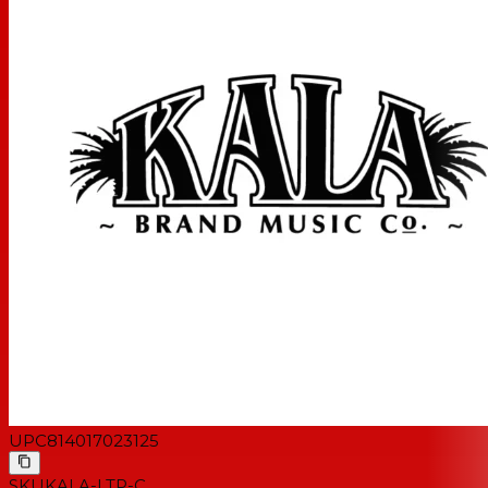
Poids de l'article 780 g
UPC
814017023125
SKU
KALA-LTP-C