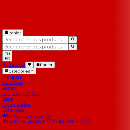
Panier
EN
FR
Compte
Panier
Catégories
Marques
RedZone
Séries
Meilleures Offres
Blog
Marchandise
Échanges
Devenez partenaire
RedOne
Location
RedOne
PRO