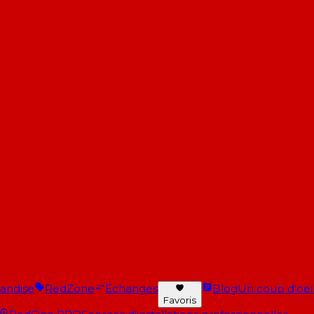
andise
RedZone
Échanges
Blog
Un coup d'oeil 
Favoris