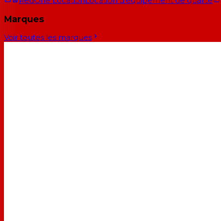
RedOne Location
Location d'équipement de qualité
Marques
Voir toutes les marques