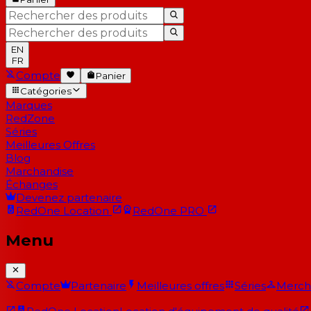
EN
FR
Compte
Panier
Catégories
Marques
RedZone
Séries
Meilleures Offres
Blog
Marchandise
Échanges
Devenez partenaire
RedOne
Location
RedOne
PRO
Menu
Compte
Partenaire
Meilleures offres
Séries
Merch