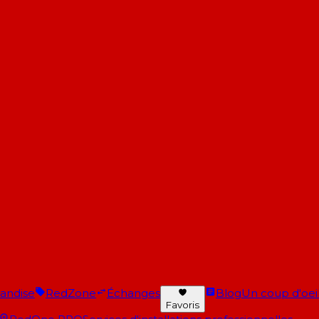
andise
RedZone
Échanges
Blog
Un coup d'oeil 
Favoris