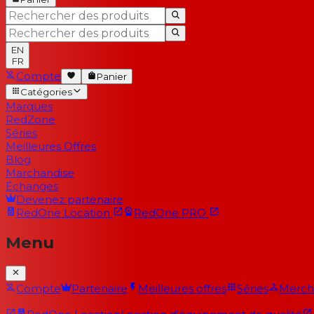
EN
FR
Compte
Panier
Catégories
Marques
RedZone
Séries
Meilleures Offres
Blog
Marchandise
Échanges
Devenez partenaire
RedOne
Location
RedOne
PRO
Menu
Compte
Partenaire
Meilleures offres
Séries
Merch