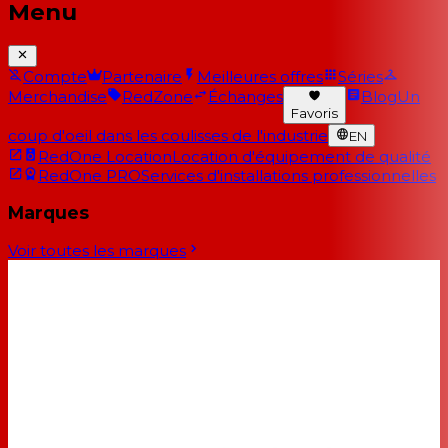
Menu
Compte
Partenaire
Meilleures offres
Séries
Merchandise
RedZone
Échanges
Blog
Un
Favoris
coup d'oeil dans les coulisses de l'industrie
EN
RedOne Location
Location d'équipement de qualité
RedOne PRO
Services d'installations professionnelles
Marques
Voir toutes les marques