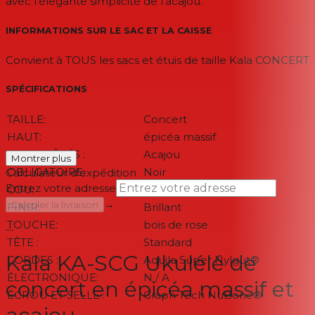
avec l'élégante simplicité de l'acajou.
INFORMATIONS SUR LE SAC ET LA CAISSE
Convient à TOUS les sacs et étuis de taille Kala CONCERT
SPÉCIFICATIONS
TAILLE:
Concert
HAUT:
épicéa massif
DOS & CÔTÉS :
Acajou
Montrer plus
OBLIGATOIRE:
Noir
Calculateur d'expédition
Entrez votre adresse
COU:
Acajou
→
Calculer la livraison
FINIR:
Brillant
TOUCHE:
bois de rose
--
TÊTE :
Standard
Kala KA-SCG Ukulélé de
CORDES :
Aquila Super Nylgut®
ÉLECTRONIQUE:
N / A
concert en épicéa massif et
ÉCROU ET SELLE :
Graph Tech NuBone®