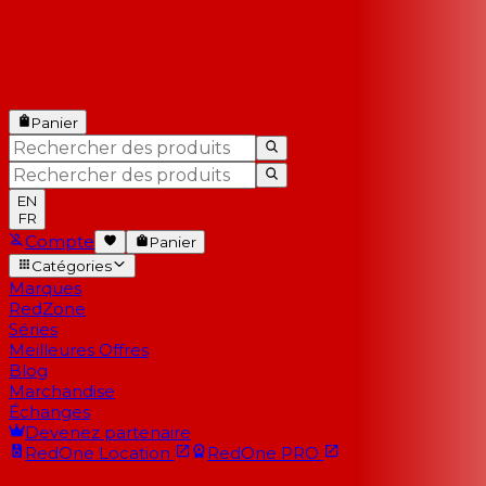
Panier
EN
FR
Compte
Panier
Catégories
Marques
RedZone
Séries
Meilleures Offres
Blog
Marchandise
Échanges
Devenez partenaire
RedOne
Location
RedOne
PRO