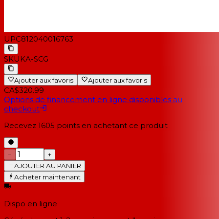
UPC
812040016763
SKU
KA-SCG
Ajouter aux favoris
Ajouter aux favoris
CA$320.99
Options de financement en ligne disponibles au
checkout
Recevez
1605
points en achetant ce produit
−
+
AJOUTER AU PANIER
Acheter maintenant
Dispo en ligne