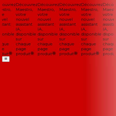
ouvrez
Découvrez
Découvrez
Découvrez
Découvrez
Découv
stro,
Maestro,
Maestro,
Maestro,
Maestro,
Maestro
re
votre
votre
votre
votre
votre
vel
nouvel
nouvel
nouvel
nouvel
nouvel
stant
assistant
assistant
assistant
assistant
assistan
IA,
IA,
IA,
IA,
IA,
ponible
disponible
disponible
disponible
disponible
disponi
sur
sur
sur
sur
sur
que
chaque
chaque
chaque
chaque
chaque
e
page
page
page
page
page
duit
produit
produit
produit
produit
produit