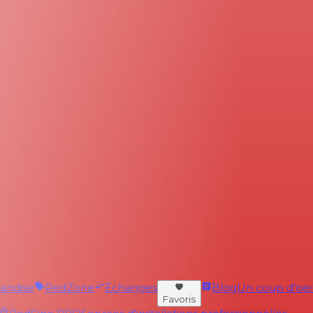
andise
RedZone
Échanges
Blog
Un coup d'oeil 
Favoris