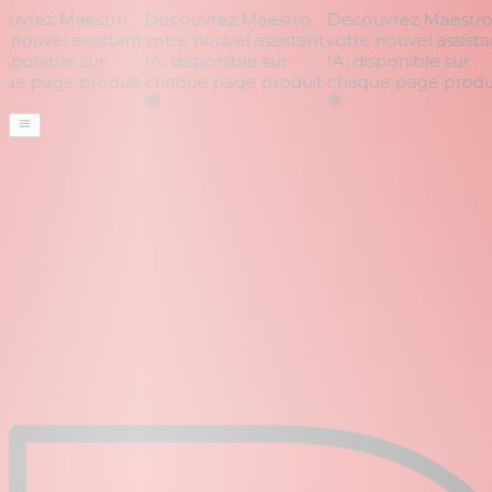
vrez Maestro,
Découvrez Maestro,
Découvrez Maestro,
nouvel assistant
votre nouvel assistant
votre nouvel assistan
sponible sur
IA, disponible sur
IA, disponible sur
e page produit
chaque page produit
chaque page produi