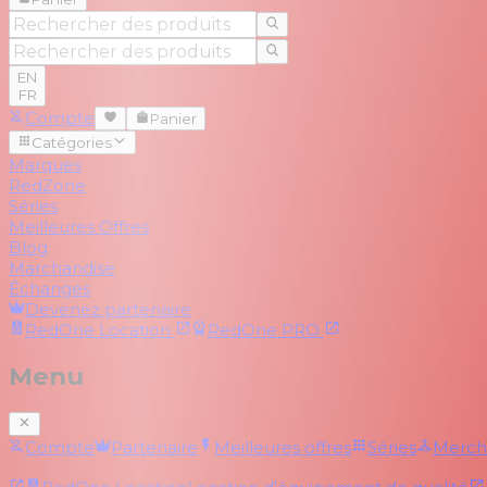
EN
FR
Compte
Panier
Catégories
Marques
RedZone
Séries
Meilleures Offres
Blog
Marchandise
Échanges
Devenez partenaire
RedOne
Location
RedOne
PRO
Menu
Compte
Partenaire
Meilleures offres
Séries
Merch