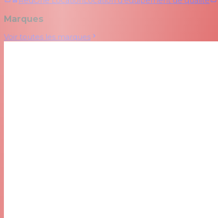
RedOne Location
Location d'équipement de qualité
Marques
Voir toutes les marques