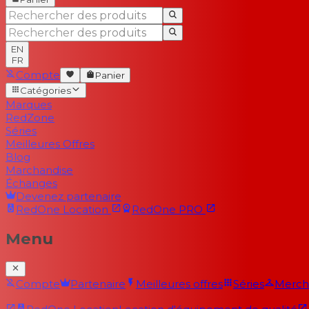
EN
FR
Compte
Panier
Catégories
Marques
RedZone
Séries
Meilleures Offres
Blog
Marchandise
Échanges
Devenez partenaire
RedOne
Location
RedOne
PRO
Menu
Compte
Partenaire
Meilleures offres
Séries
Merch