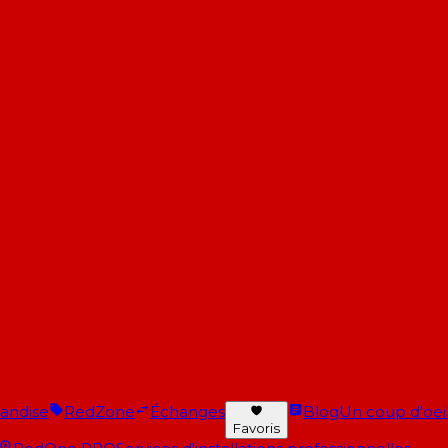
andise
RedZone
Échanges
Blog
Un coup d'oeil 
Favoris