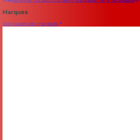
RedOne Location
Location d'équipement de qualité
Marques
Voir toutes les marques