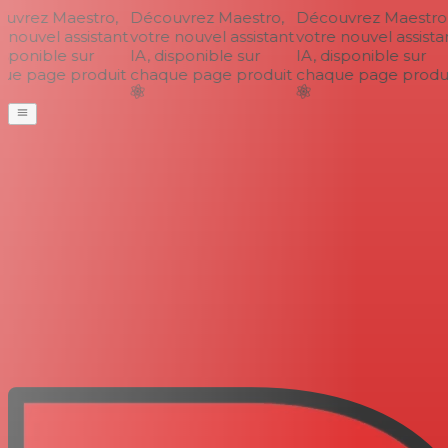
vrez Maestro,
Découvrez Maestro,
Découvrez Maestro,
nouvel assistant
votre nouvel assistant
votre nouvel assistan
sponible sur
IA, disponible sur
IA, disponible sur
e page produit
chaque page produit
chaque page produi