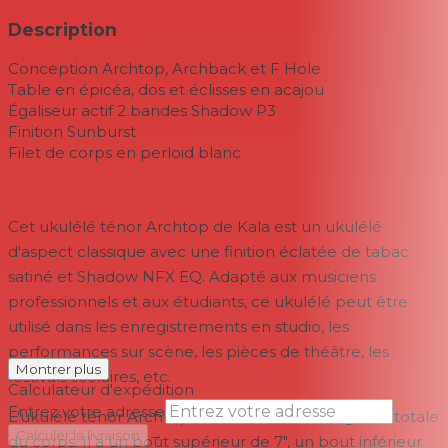
Description
Conception Archtop, Archback et F Hole
Table en épicéa, dos et éclisses en acajou
Égaliseur actif 2 bandes Shadow P3
Finition Sunburst
Filet de corps en perloid blanc
Cet
ukulélé ténor Archtop
de
Kala
est un ukulélé
d'aspect classique avec une finition éclatée de tabac
satiné et Shadow NFX EQ. Adapté aux musiciens
professionnels et aux étudiants, ce ukulélé peut être
utilisé dans les enregistrements en studio, les
performances sur scène, les pièces de théâtre, les
Montrer plus
festivals scolaires, etc.
Calculateur d'expédition
Entrez votre adresse
L'ukulélé ténor Archtop mesure 26,5" de longueur totale
→
Calculer la livraison
du corps. Il a un bout supérieur de 7", un bout inférieur