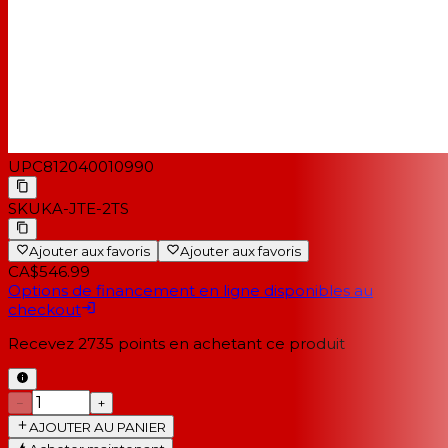
UPC
812040010990
SKU
KA-JTE-2TS
Ajouter aux favoris
Ajouter aux favoris
CA$546.99
Options de financement en ligne disponibles au
checkout
Recevez
2735
points en achetant ce produit
−
+
AJOUTER AU PANIER