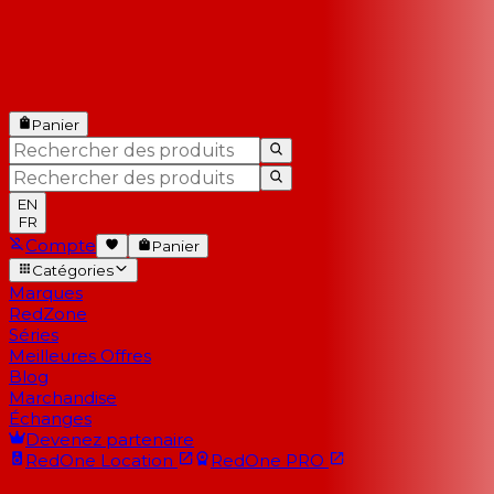
Panier
EN
FR
Compte
Panier
Catégories
Marques
RedZone
Séries
Meilleures Offres
Blog
Marchandise
Échanges
Devenez partenaire
RedOne
Location
RedOne
PRO