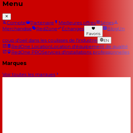
Menu
Compte
Partenaire
Meilleures offres
Séries
Merchandise
RedZone
Échanges
Blog
Un
Favoris
coup d'oeil dans les coulisses de l'industrie
EN
RedOne Location
Location d'équipement de qualité
RedOne PRO
Services d'installations professionnelles
Marques
Voir toutes les marques