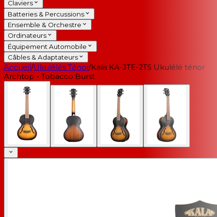
Claviers
Batteries & Percussions
Ensemble & Orchestre
Ordinateurs
Équipement Automobile
Câbles & Adaptateurs
Accueil
/
Ukulélés Ténor
/
Kala KA-JTE-2TS Ukulélé ténor
Archtop - Tobacco Burst