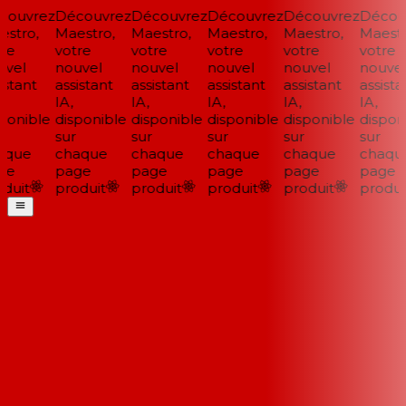
ouvrez
Découvrez
Découvrez
Découvrez
Découvrez
Découv
stro,
Maestro,
Maestro,
Maestro,
Maestro,
Maestro
re
votre
votre
votre
votre
votre
vel
nouvel
nouvel
nouvel
nouvel
nouvel
stant
assistant
assistant
assistant
assistant
assistan
IA,
IA,
IA,
IA,
IA,
ponible
disponible
disponible
disponible
disponible
disponi
sur
sur
sur
sur
sur
que
chaque
chaque
chaque
chaque
chaque
e
page
page
page
page
page
duit
produit
produit
produit
produit
produit