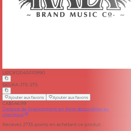
avec une incrustation de palmier d'ormeau sur la 12e
frette, pour aider à identifier ses 18 positions de frette en
nickel argenté. L'instrument est monté avec des cordes
Aquila Super Nylgut.
UPC
812040010990
SKU
KA-JTE-2TS
Ajouter aux favoris
Ajouter aux favoris
CA$546.99
Options de financement en ligne disponibles au
checkout
Recevez
2735
points en achetant ce produit