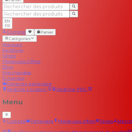
EN
FR
Compte
Panier
Catégories
Marques
RedZone
Séries
Meilleures Offres
Blog
Marchandise
Échanges
Devenez partenaire
RedOne
Location
RedOne
PRO
Menu
Compte
Partenaire
Meilleures offres
Séries
Merch