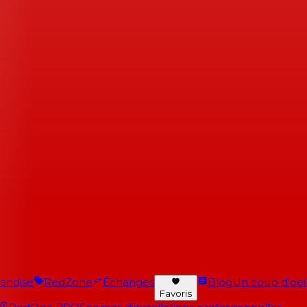
andise
RedZone
Échanges
Blog
Un coup d'oeil 
Favoris