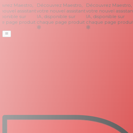
rez Maestro,
Découvrez Maestro,
Découvrez Maestro,
nouvel assistant
votre nouvel assistant
votre nouvel assistant
ponible sur
IA, disponible sur
IA, disponible sur
 page produit
chaque page produit
chaque page produit