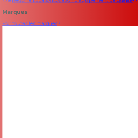
RedOne Location
Location d'équipement de qualité
Marques
Voir toutes les marques