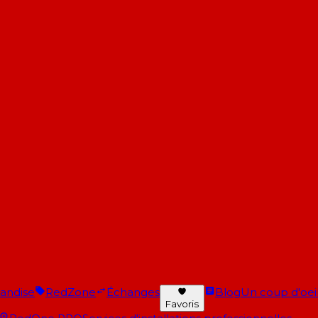
andise
RedZone
Échanges
Blog
Un coup d'oeil 
Favoris