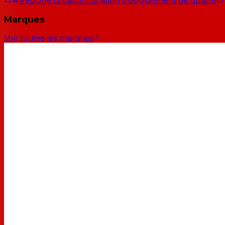
RedOne Location
Location d'équipement de qualité
Marques
Voir toutes les marques