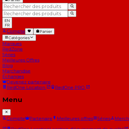
EN
FR
Compte
Panier
Catégories
Marques
RedZone
Séries
Meilleures Offres
Blog
Marchandise
Échanges
Devenez partenaire
RedOne
Location
RedOne
PRO
Menu
Compte
Partenaire
Meilleures offres
Séries
Merch