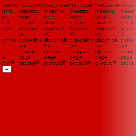
ouvrez
Découvrez
Découvrez
Découvrez
Découvrez
Découv
stro,
Maestro,
Maestro,
Maestro,
Maestro,
Maestro
re
votre
votre
votre
votre
votre
vel
nouvel
nouvel
nouvel
nouvel
nouvel
stant
assistant
assistant
assistant
assistant
assistan
IA,
IA,
IA,
IA,
IA,
ponible
disponible
disponible
disponible
disponible
disponi
sur
sur
sur
sur
sur
que
chaque
chaque
chaque
chaque
chaque
e
page
page
page
page
page
duit
produit
produit
produit
produit
produit