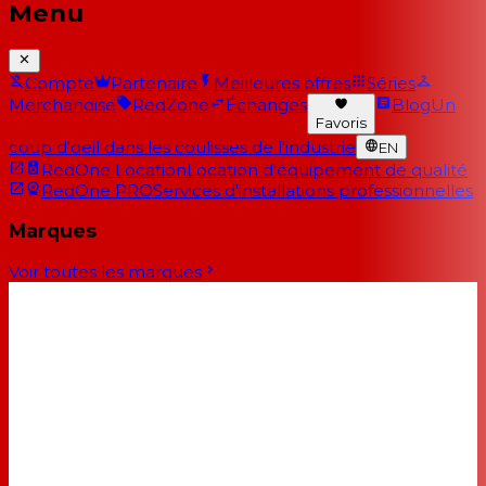
Menu
Compte
Partenaire
Meilleures offres
Séries
Merchandise
RedZone
Échanges
Blog
Un
Favoris
coup d'oeil dans les coulisses de l'industrie
EN
RedOne Location
Location d'équipement de qualité
RedOne PRO
Services d'installations professionnelles
Marques
Voir toutes les marques