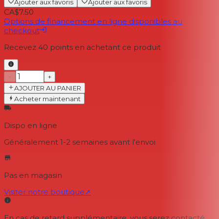
Ajouter aux favoris
Ajouter aux favoris
CA$7.50
Options de financement en ligne disponibles au
checkout
Recevez
40
points en achetant ce produit
−
+
AJOUTER AU PANIER
Acheter maintenant
Dispo en ligne
Généralement 1-2 semaines
avant l'envoi
Pas en magasin
Visiter notre boutique
↗
En cas de retard supplémentaire, vous serez contacté