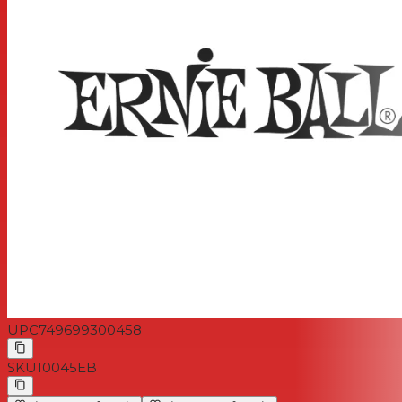
UPC
749699300458
SKU
10045EB