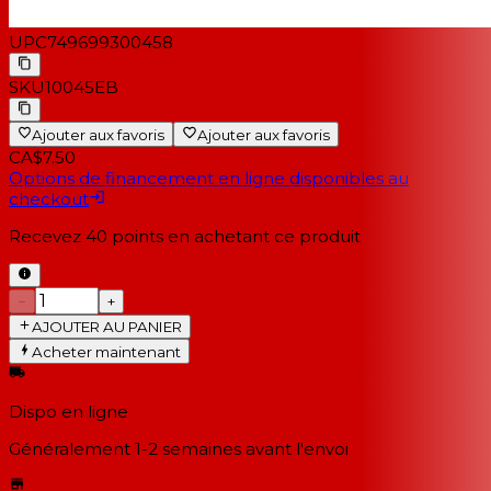
UPC
749699300458
SKU
10045EB
Ajouter aux favoris
Ajouter aux favoris
CA$7.50
Options de financement en ligne disponibles au
checkout
Recevez
40
points en achetant ce produit
−
+
AJOUTER AU PANIER
Acheter maintenant
Dispo en ligne
Généralement 1-2 semaines
avant l'envoi