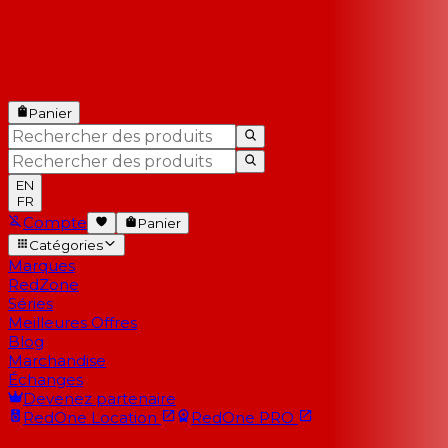
Panier
EN
FR
Compte
Panier
Catégories
Marques
RedZone
Séries
Meilleures Offres
Blog
Marchandise
Échanges
Devenez partenaire
RedOne
Location
RedOne
PRO