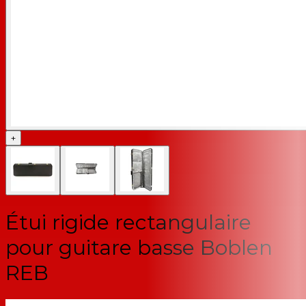
+
Étui rigide rectangulaire
pour guitare basse Boblen
REB