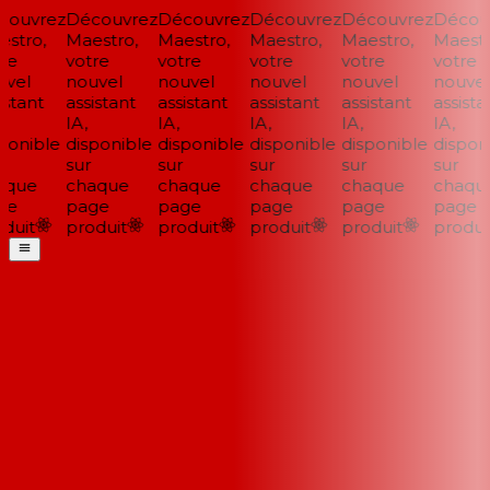
ouvrez
Découvrez
Découvrez
Découvrez
Découvrez
Découv
stro,
Maestro,
Maestro,
Maestro,
Maestro,
Maestro
re
votre
votre
votre
votre
votre
vel
nouvel
nouvel
nouvel
nouvel
nouvel
stant
assistant
assistant
assistant
assistant
assistan
IA,
IA,
IA,
IA,
IA,
onible
disponible
disponible
disponible
disponible
disponi
sur
sur
sur
sur
sur
que
chaque
chaque
chaque
chaque
chaque
e
page
page
page
page
page
duit
produit
produit
produit
produit
produit