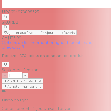
UPC
694970898325
SKU
REB
Ajouter aux favoris
Ajouter aux favoris
CA$133.99
Options de financement en ligne disponibles au
checkout
Recevez
670
points en achetant ce produit
Seulement 1 restant
−
+
AJOUTER AU PANIER
Acheter maintenant
Dispo en ligne
Généralement 1-2 jours
avant l'envoi