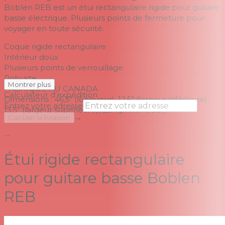
Boblen REB est un étui rectangulaire rigide pour guitare
basse électrique.
Plusieurs points de fermeture pour
voyager en toute sécurité.
Coque rigide rectangulaire
Intérieur doux
Plusieurs points de verrouillage
Robuste
Montrer plus
FABRIQUÉ AU CANADA
Calculateur d'expédition
Dimensions : 46,5" (longueur), 12,5" (largeur inférieure),
Entrez votre adresse
13,5" (largeur supérieure), 2,5" (profondeur).
→
Calculer la livraison
--
Étui rigide rectangulaire
pour guitare basse Boblen
REB