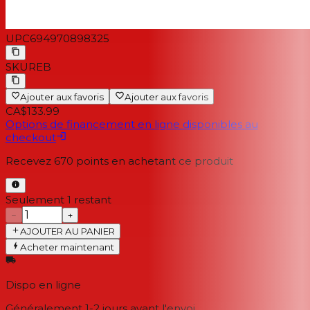
UPC
694970898325
SKU
REB
Ajouter aux favoris
Ajouter aux favoris
CA$133.99
Options de financement en ligne disponibles au
checkout
Recevez
670
points en achetant ce produit
Seulement 1 restant
−
+
AJOUTER AU PANIER
Acheter maintenant
Dispo en ligne
Généralement 1-2 jours
avant l'envoi