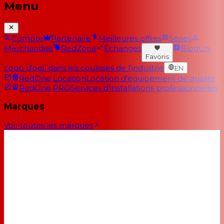
Menu
Compte
Partenaire
Meilleures offres
Séries
Merchandise
RedZone
Échanges
Blog
Un
Favoris
coup d'oeil dans les coulisses de l'industrie
EN
RedOne Location
Location d'équipement de qualité
RedOne PRO
Services d'installations professionnelles
Marques
Voir toutes les marques