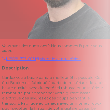
Vous avez des questions ? Nous sommes là pour vous
aider.
1-(888)-733-6631
Visiter le centre d'aide
Description
Gardez votre basse dans le meilleur état possible.
Cet
étui Boblen est fabriqué à partir de matériaux de la plus
haute qualité, avec du matériel robuste et un intérieur
rembourré pour empêcher votre guitare basse
électrique des rayures et des coups pendant le
transport.
Fabriqué au Canada avec un intérieur doux
pour protéger la finition de votre guitare basse.
Le