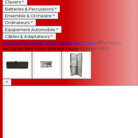
Claviers
Batteries & Percussions
Ensemble & Orchestre
Ordinateurs
Équipement Automobile
Câbles & Adaptateurs
Accueil
/
Étui rigide pour basse électrique
/
Étui rigide
rectangulaire pour guitare basse Boblen REB