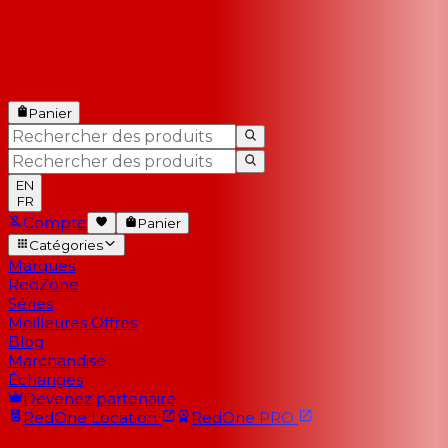
Panier
EN
FR
Compte
Panier
Catégories
Marques
RedZone
Séries
Meilleures Offres
Blog
Marchandise
Échanges
Devenez partenaire
RedOne
Location
RedOne
PRO