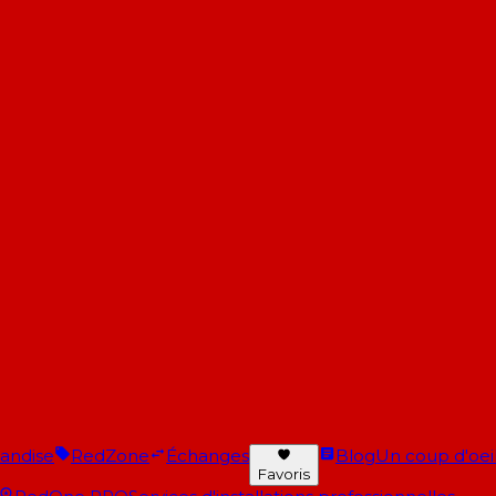
andise
RedZone
Échanges
Blog
Un coup d'oeil 
Favoris