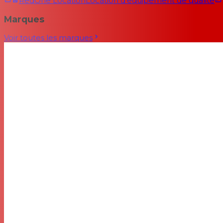
RedOne Location
Location d'équipement de qualité
Marques
Voir toutes les marques