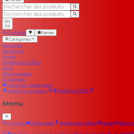
EN
FR
Compte
Panier
Catégories
Marques
RedZone
Séries
Meilleures Offres
Blog
Marchandise
Échanges
Devenez partenaire
RedOne
Location
RedOne
PRO
Menu
Compte
Partenaire
Meilleures offres
Séries
Merch