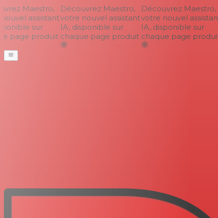
vrez Maestro,
Découvrez Maestro,
Découvrez Maestro,
nouvel assistant
votre nouvel assistant
votre nouvel assistant
ponible sur
IA, disponible sur
IA, disponible sur
e page produit
chaque page produit
chaque page produit