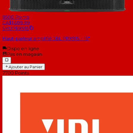
8500
Points
CA$1,699.99
SKU
PRX915
Haut-parleur amplifié JBL PRX915 - 15"
Dispo en ligne
Pas en magasin
Ajouter au Panier
7700
Points