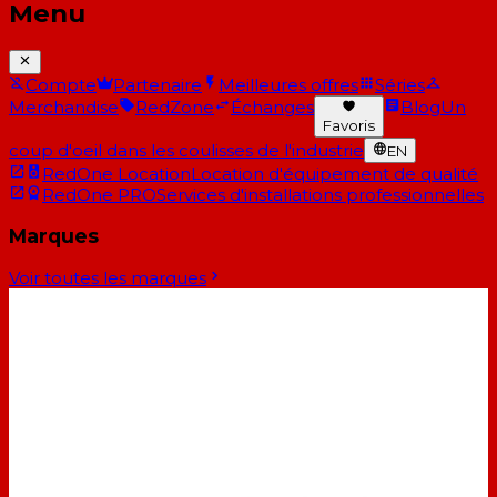
Menu
Compte
Partenaire
Meilleures offres
Séries
Merchandise
RedZone
Échanges
Blog
Un
Favoris
coup d'oeil dans les coulisses de l'industrie
EN
RedOne Location
Location d'équipement de qualité
RedOne PRO
Services d'installations professionnelles
Marques
Voir toutes les marques