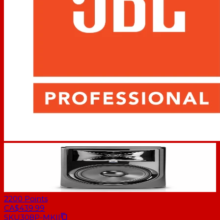
2200
Points
CA$439.99
SKU
308P-MKII