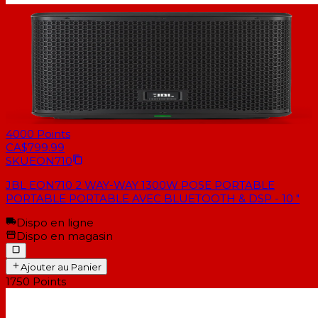
4000
Points
CA$799.99
SKU
EON710
JBL EON710 2 WAY-WAY 1300W POSE PORTABLE
PORTABLE PORTABLE AVEC BLUETOOTH & DSP - 10 "
Dispo en ligne
Dispo en magasin
Ajouter au Panier
1750
Points