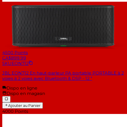
4500
Points
CA$899.99
SKU
EON712
JBL EON712 En haut-parleur PA portable PORTABLE à 2
voies à 2 voies avec Bluetooth & DSP - 12 "
Dispo en ligne
Dispo en magasin
Ajouter au Panier
4000
Points