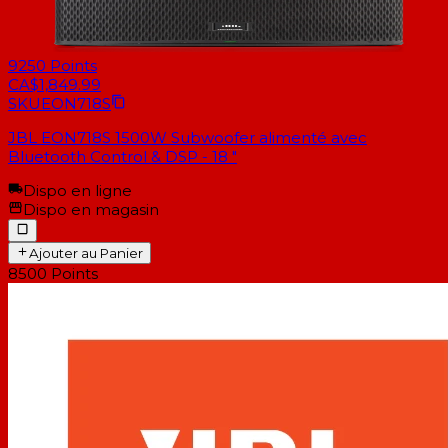
9250
Points
CA$1,849.99
SKU
EON718S
JBL EON718S 1500W Subwoofer alimenté avec
Bluetooth Control & DSP - 18 "
Dispo en ligne
Dispo en magasin
Ajouter au Panier
8500
Points