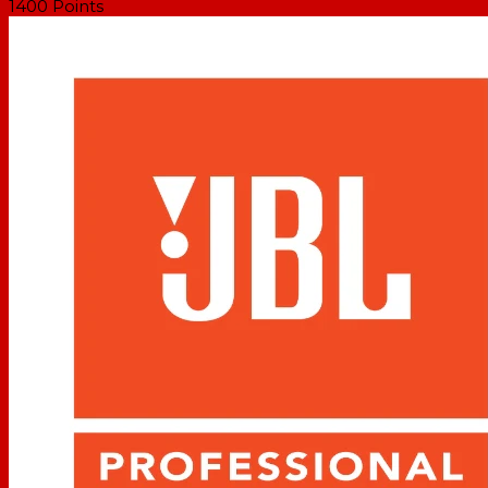
1400
Points