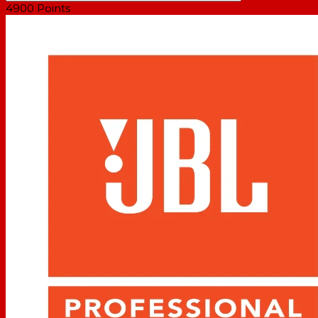
4900
Points