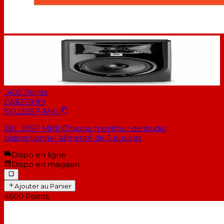
1400
Points
CA$279.99
SKU
305P-MKII
JBL 305P MKII Chaque moniteur de studio
bidirectionnel alimenté de 5 pouces
Dispo en ligne
Dispo en magasin
Ajouter au Panier
4500
Points