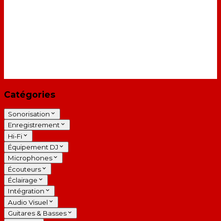
Catégories
Sonorisation
Enregistrement
Hi-Fi
Équipement DJ
Microphones
Écouteurs
Éclairage
Intégration
Audio Visuel
Guitares & Basses