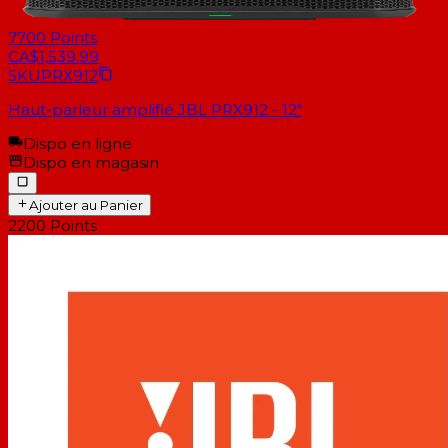
7700
Points
CA$1,539.99
SKU
PRX912
Haut-parleur amplifié JBL PRX912 - 12"
Dispo en ligne
Dispo en magasin
Ajouter au Panier
2200
Points