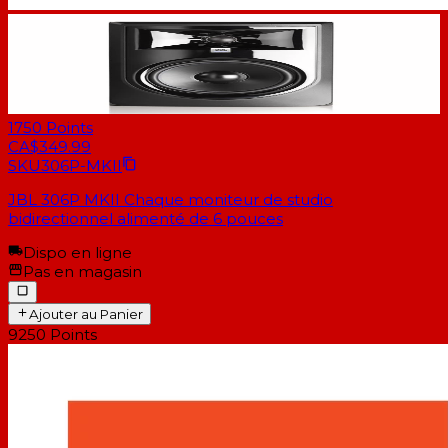
1750
Points
CA$349.99
SKU
306P-MKII
JBL 306P MKII Chaque moniteur de studio
bidirectionnel alimenté de 6 pouces
Dispo en ligne
Pas en magasin
Ajouter au Panier
9250
Points