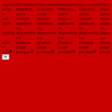
couvrez
Découvrez
Découvrez
Découvrez
Découvrez
Décou
stro,
Maestro,
Maestro,
Maestro,
Maestro,
Maestr
re
votre
votre
votre
votre
votre
vel
nouvel
nouvel
nouvel
nouvel
nouvel
istant
assistant
assistant
assistant
assistant
assista
IA,
IA,
IA,
IA,
IA,
ponible
disponible
disponible
disponible
disponible
dispon
sur
sur
sur
sur
sur
aque
chaque
chaque
chaque
chaque
chaqu
ge
page
page
page
page
page
duit
produit
produit
produit
produit
produi