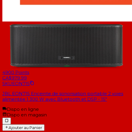
4900
Points
CA$979.99
SKU
EON715
JBL EON715 Enceinte de sonorisation portable 2 voies
alimentée 1 300 W avec Bluetooth et DSP - 15"
Dispo en ligne
Dispo en magasin
Ajouter au Panier