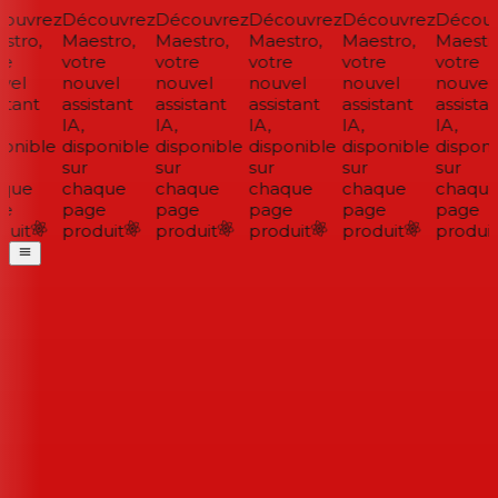
ouvrez
Découvrez
Découvrez
Découvrez
Découvrez
Découv
tro,
Maestro,
Maestro,
Maestro,
Maestro,
Maestro
e
votre
votre
votre
votre
votre
el
nouvel
nouvel
nouvel
nouvel
nouvel
tant
assistant
assistant
assistant
assistant
assistan
IA,
IA,
IA,
IA,
IA,
onible
disponible
disponible
disponible
disponible
disponib
sur
sur
sur
sur
sur
que
chaque
chaque
chaque
chaque
chaque
e
page
page
page
page
page
uit
produit
produit
produit
produit
produit