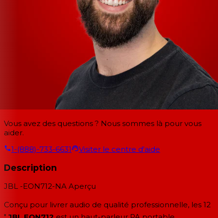
Vous avez des questions ? Nous sommes là pour vous
aider.
1-(888)-733-6631
Visiter le centre d'aide
Description
JBL -EON712-NA
Aperçu
Conçu pour livrer audio de qualité professionnelle, les 12
"
JBL EON712
est un haut-parleur PA portable