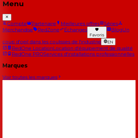
Menu
Compte
Partenaire
Meilleures offres
Séries
Merchandise
RedZone
Échanges
Blog
Un
Favoris
coup d'oeil dans les coulisses de l'industrie
EN
RedOne Location
Location d'équipement de qualité
RedOne PRO
Services d'installations professionnelles
Marques
Voir toutes les marques