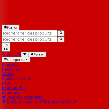
Panier
EN
FR
Compte
Panier
Catégories
Marques
RedZone
Séries
Meilleures Offres
Blog
Marchandise
Échanges
Devenez partenaire
RedOne
Location
RedOne
PRO