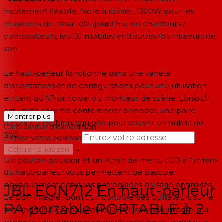
hautement flexible, facile à utiliser, 1300W pour les
musiciens de travail d'aujourd'hui, les chanteurs /
compositeurs, les DJ mobiles et d'autres fournisseurs de
son.
Le haut-parleur fonctionne dans une variété
d'orientations et de configurations pour une utilisation
en tant qu'AP principal ou moniteur de scène. Lorsqu'il
est utilisé comme conférencier principal, une paire
Montrer plus
d'EON712 est bien équipée pour couvrir un public de
Calculateur d'expédition
300.
Entrez votre adresse
→
Calculer la livraison
Un bouton-poussoir et un écran de menu LCD à l'arrière
--
du haut-parleur vous permettent de basculer
physiquement entre les préréglages d'usage optimisés.
JBL EON712 En haut-parleur
Le DSP intégré fournit un contrôle des utilisateurs sur le
PA portable PORTABLE à 2
mélangeur à 3 canaux et le DBX Driverack intégré, qui
propose une suppression de rétroaction automatique