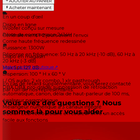
AJOUTER AU PANIER
Acheter maintenant
En un coup d'œil
Dispo en ligne
Woofer conçu sur mesure
Pilote de compression 2414H
Généralement 1-2 jours
avant l'envoi
Corne haute fréquence redessinée
Puissance: 1300W
Réponse en fréquence: 50 Hz à 20 kHz (-10 dB), 60 Hz à
Dispo en magasin
20 kHz (-3 dB)
Visiter notre boutique
↗
Max Spl: 127 dB
Dispersion: 100 ° H x 60 ° V
I / OS audio: 2 xlr combo, 1 xlr pasthrough
En cas de retard supplémentaire, vous serez contacté
DBX DBX pro-grade: suppression de rétroaction
par l'un de nos représentants.
automatique, canon, délai de haut-parleur de 100 ms,
égaliseur paramétrique
Vous avez des questions ? Nous
Mélangeur numérique à 3 canaux intégré
sommes là pour vous aider.
L'écran LCD rétro-éclairé en couleur offre un accès
facile aux fonctions
Contrôle de l'application Universal JBL Pro Connect
Bluetooth 5.0 Streaming et contrôle
Armoire en polypropylène durable et calandre en métal