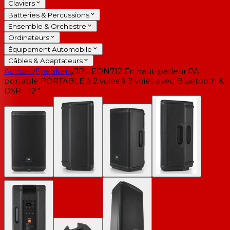
Claviers
Batteries & Percussions
Ensemble & Orchestre
Ordinateurs
Équipement Automobile
Câbles & Adaptateurs
Accueil
/
Speakers
/
JBL EON712 En haut-parleur PA
portable PORTABLE à 2 voies à 2 voies avec Bluetooth &
DSP - 12 "