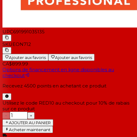
UPC
691991035135
SKU
EON712
Ajouter aux favoris
Ajouter aux favoris
CA$899.99
Options de financement en ligne disponibles au
checkout
Recevez
4500
points en achetant ce produit
Utilisez le code RED10 au checkout pour 10% de rabais
sur ce produit
−
+
AJOUTER AU PANIER
Acheter maintenant