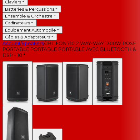
Claviers
Batteries & Percussions
Ensemble & Orchestre
Ordinateurs
Équipement Automobile
Câbles & Adaptateurs
Accueil
/
Speakers
/
JBL EON710 2 WAY-WAY 1300W POSE
PORTABLE PORTABLE PORTABLE AVEC BLUETOOTH &
DSP - 10 "