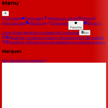
Menu
Compte
Partenaire
Meilleures offres
Séries
Merchandise
RedZone
Échanges
Blog
Un
Favoris
coup d'oeil dans les coulisses de l'industrie
EN
RedOne Location
Location d'équipement de qualité
RedOne PRO
Services d'installations professionnelles
Marques
Voir toutes les marques