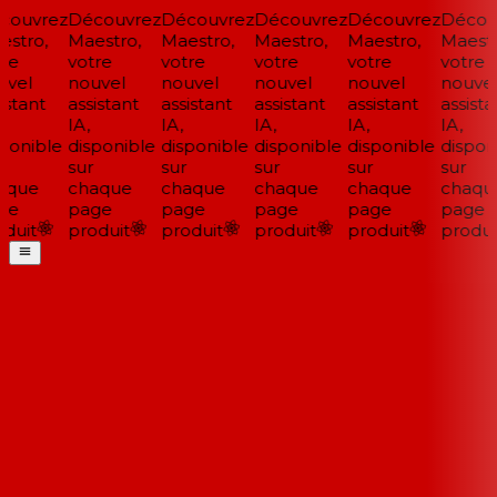
ouvrez
Découvrez
Découvrez
Découvrez
Découvrez
Découv
stro,
Maestro,
Maestro,
Maestro,
Maestro,
Maestro
re
votre
votre
votre
votre
votre
vel
nouvel
nouvel
nouvel
nouvel
nouvel
stant
assistant
assistant
assistant
assistant
assistan
IA,
IA,
IA,
IA,
IA,
ponible
disponible
disponible
disponible
disponible
disponi
sur
sur
sur
sur
sur
que
chaque
chaque
chaque
chaque
chaqu
ge
page
page
page
page
page
duit
produit
produit
produit
produit
produit