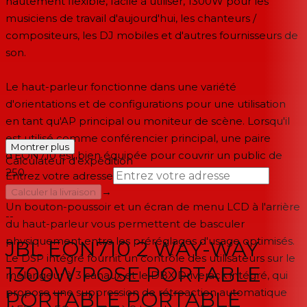
hautement flexible, facile à utiliser, 1300W pour les
musiciens de travail d'aujourd'hui, les chanteurs /
compositeurs, les DJ mobiles et d'autres fournisseurs de
son.
Le haut-parleur fonctionne dans une variété
d'orientations et de configurations pour une utilisation
en tant qu'AP principal ou moniteur de scène. Lorsqu'il
est utilisé comme conférencier principal, une paire
Montrer plus
d'EON710 est bien équipée pour couvrir un public de
Calculateur d'expédition
250.
Entrez votre adresse
→
Calculer la livraison
Un bouton-poussoir et un écran de menu LCD à l'arrière
--
du haut-parleur vous permettent de basculer
physiquement entre les préréglages d'usage optimisés.
JBL EON710 2 WAY-WAY
Le DSP intégré fournit un contrôle des utilisateurs sur le
1300W POSE PORTABLE
mélangeur à 3 canaux et le DBX Driverack intégré, qui
propose une suppression de rétroaction automatique
PORTABLE PORTABLE