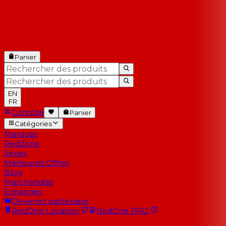
Panier
EN
FR
Compte
Panier
Catégories
Marques
RedZone
Séries
Meilleures Offres
Blog
Marchandise
Échanges
Devenez partenaire
RedOne
Location
RedOne
PRO