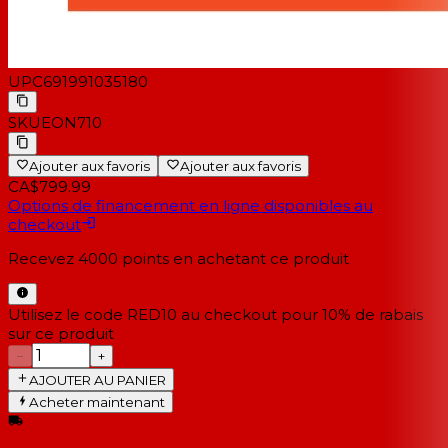
UPC
691991035180
SKU
EON710
Ajouter aux favoris
Ajouter aux favoris
CA$799.99
Options de financement en ligne disponibles au
checkout
Recevez
4000
points en achetant ce produit
Utilisez le code RED10 au checkout pour 10% de rabais
sur ce produit
−
+
AJOUTER AU PANIER
Acheter maintenant