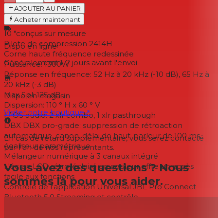
AJOUTER AU PANIER
En un coup d'œil
Acheter maintenant
10 "conçus sur mesure
Pilote de compression 2414H
Dispo en ligne
Corne haute fréquence redessinée
Généralement 1-2 jours
avant l'envoi
Puissance: 1300W
Réponse en fréquence: 52 Hz à 20 kHz (-10 dB), 65 Hz à
20 kHz (-3 dB)
Max Spl: 125 dB
Dispo en magasin
Dispersion: 110 ° H x 60 ° V
Visiter notre boutique
↗
I / OS audio: 2 xlr combo, 1 xlr pasthrough
DBX DBX pro-grade: suppression de rétroaction
automatique, canon, délai de haut-parleur de 100 ms,
En cas de retard supplémentaire, vous serez contacté
égaliseur paramétrique
par l'un de nos représentants.
Mélangeur numérique à 3 canaux intégré
Vous avez des questions ? Nous
L'écran LCD rétro-éclairé en couleur offre un accès
facile aux fonctions
sommes là pour vous aider.
Contrôle de l'application Universal JBL Pro Connect
Bluetooth 5.0 Streaming et contrôle
Armoire en polypropylène durable et calandre en métal
La poignée ergonomique simplifie le transport