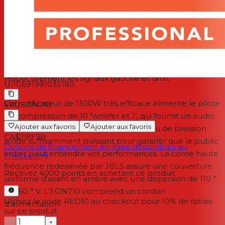
enceintes supplémentaires à des haut-parleurs
supplémentaires ou à d'autres équipements audio.
Toutes les entrées mono sont mélangées en un signal
mono en interne et sortent via le connecteur PASS-Thru
XLR. Pour une véritable opération stéréo L / R, deux
EON710 sont nécessaires, chacun pour recevoir
respectivement les signaux gauche et droit.
UPC
691991035180
L'amplificateur de 1300W très efficace alimente le pilote
SKU
EON710
de compression de 10 "woofer et 1", qui fournit un audio
Ajouter aux favoris
Ajouter aux favoris
complet (65 Hz à 20 kHz) avec un niveau de pression
CA$799.99
solide suffisamment puissant pour garantir que le public
Options de financement en ligne disponibles au
entier peut entendre vos performances. La corne haute
checkout
fréquence redessinée par JBLS assure une couverture
Recevez
4000
points en achetant ce produit
uniforme d'avant en arrière avec une dispersion de 110 °
H x 60 ° V. L'EON710 comprend un cordon
Utilisez le code RED10 au checkout pour 10% de rabais
d'alimentation.
sur ce produit
−
+