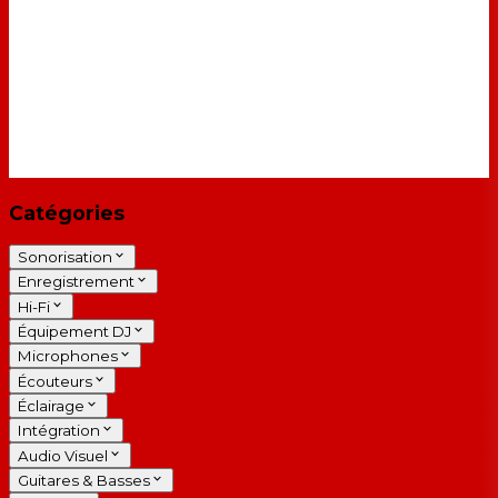
Catégories
Sonorisation
Enregistrement
Hi-Fi
Équipement DJ
Microphones
Écouteurs
Éclairage
Intégration
Audio Visuel
Guitares & Basses