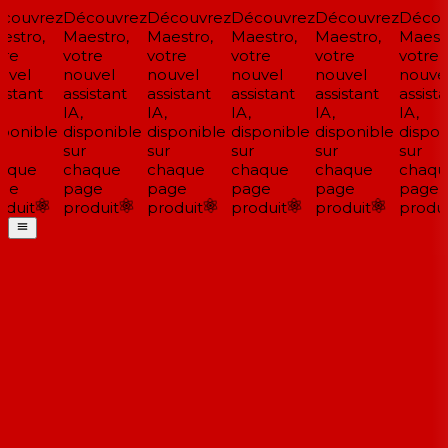
ouvrez
Découvrez
Découvrez
Découvrez
Découvrez
Découv
stro,
Maestro,
Maestro,
Maestro,
Maestro,
Maestr
re
votre
votre
votre
votre
votre
vel
nouvel
nouvel
nouvel
nouvel
nouvel
istant
assistant
assistant
assistant
assistant
assista
IA,
IA,
IA,
IA,
IA,
ponible
disponible
disponible
disponible
disponible
disponi
sur
sur
sur
sur
sur
aque
chaque
chaque
chaque
chaque
chaqu
ge
page
page
page
page
page
duit
produit
produit
produit
produit
produit