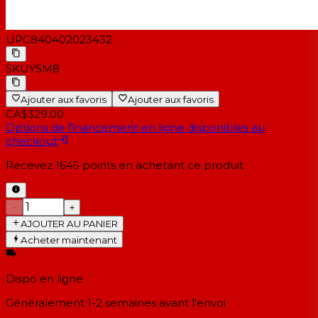
UPC
840402023432
SKU
YSM8
Ajouter aux favoris
Ajouter aux favoris
CA$329.00
Options de financement en ligne disponibles au
checkout
Recevez
1645
points en achetant ce produit
−
+
AJOUTER AU PANIER
Acheter maintenant
Dispo en ligne
Généralement 1-2 semaines
avant l'envoi