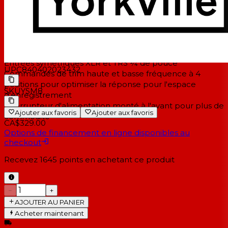
tweeter 20 watts)
Tweeter à dôme souple conçu sur mesure
Woofer basse fréquence de 8 pouces de haute qualité
Construction d'armoire en MDF solide comme le roc de
3/4 de pouce
Entrées symétriques XLR et TRS ¼ de pouce
UPC
840402023432
Commandes de trim haute et basse fréquence à 4
positions pour optimiser la réponse pour l'espace
SKU
YSM8
d'enregistrement
Interrupteur d'alimentation monté à l'avant pour plus de
Ajouter aux favoris
Ajouter aux favoris
commodité
CA$329.00
Options de financement en ligne disponibles au
checkout
Recevez
1645
points en achetant ce produit
−
+
AJOUTER AU PANIER
Acheter maintenant