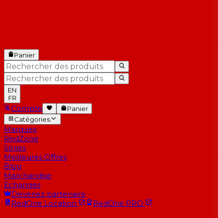
Panier
EN
FR
Compte
Panier
Catégories
Marques
RedZone
Séries
Meilleures Offres
Blog
Marchandise
Échanges
Devenez partenaire
RedOne
Location
RedOne
PRO