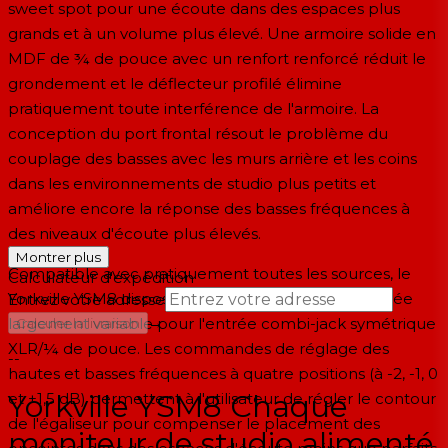
sweet spot pour une écoute dans des espaces plus
grands et à un volume plus élevé. Une armoire solide en
MDF de ¾ de pouce avec un renfort renforcé réduit le
grondement et le déflecteur profilé élimine
pratiquement toute interférence de l'armoire. La
conception du port frontal résout le problème du
couplage des basses avec les murs arrière et les coins
dans les environnements de studio plus petits et
améliore encore la réponse des basses fréquences à
des niveaux d'écoute plus élevés.
Montrer plus
Compatible avec pratiquement toutes les sources, le
Calculateur d'expédition
Yorkville YSM8 dispose d'un contrôle de trim d'entrée
Entrez votre adresse
→
largement variable pour l'entrée combi-jack symétrique
Calculer la livraison
XLR/¼ de pouce. Les commandes de réglage des
--
hautes et basses fréquences à quatre positions (à -2, -1, 0
Yorkville YSM8 Chaque
et +1,5 dB) permettent à l'utilisateur de régler le contour
de l'égaliseur pour compenser le placement des
moniteur de studio alimenté