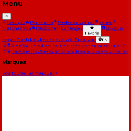
Menu
Compte
Partenaire
Meilleures offres
Séries
Merchandise
RedZone
Échanges
Blog
Un
Favoris
coup d'oeil dans les coulisses de l'industrie
EN
RedOne Location
Location d'équipement de qualité
RedOne PRO
Services d'installations professionnelles
Marques
Voir toutes les marques