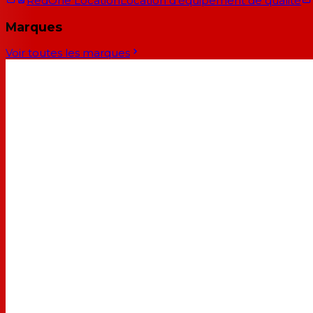
RedOne Location
Location d'équipement de qualité
Marques
Voir toutes les marques