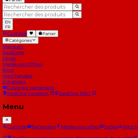
EN
FR
Compte
Panier
Catégories
Marques
RedZone
Séries
Meilleures Offres
Blog
Marchandise
Échanges
Devenez partenaire
RedOne
Location
RedOne
PRO
Menu
Compte
Partenaire
Meilleures offres
Séries
Merch