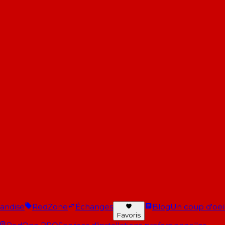
andise
RedZone
Échanges
Blog
Un coup d'oeil 
Favoris