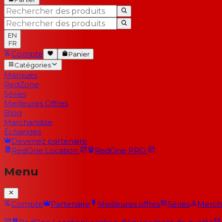
EN
FR
Compte
Panier
Catégories
Marques
RedZone
Séries
Meilleures Offres
Blog
Marchandise
Échanges
Devenez partenaire
RedOne
Location
RedOne
PRO
Menu
Compte
Partenaire
Meilleures offres
Séries
Merch