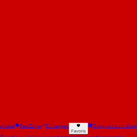
andise
RedZone
Échanges
Blog
Un coup d'oeil 
Favoris