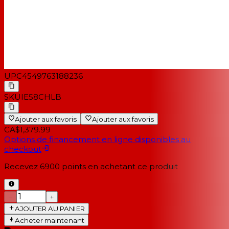
UPC
4549763188236
SKU
IE58CHLB
Ajouter aux favoris
Ajouter aux favoris
CA$1,379.99
Options de financement en ligne disponibles au
checkout
Recevez
6900
points en achetant ce produit
−
+
AJOUTER AU PANIER
Acheter maintenant