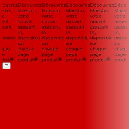
ouvrez
Découvrez
Découvrez
Découvrez
Découvrez
Découv
stro,
Maestro,
Maestro,
Maestro,
Maestro,
Maestro
re
votre
votre
votre
votre
votre
vel
nouvel
nouvel
nouvel
nouvel
nouvel
stant
assistant
assistant
assistant
assistant
assistan
IA,
IA,
IA,
IA,
IA,
ponible
disponible
disponible
disponible
disponible
disponi
sur
sur
sur
sur
sur
que
chaque
chaque
chaque
chaque
chaque
e
page
page
page
page
page
duit
produit
produit
produit
produit
produit