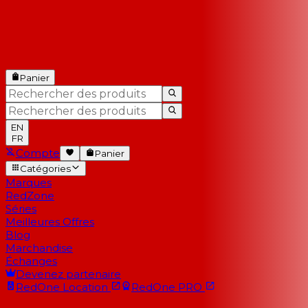
Panier
EN
FR
Compte
Panier
Catégories
Marques
RedZone
Séries
Meilleures Offres
Blog
Marchandise
Échanges
Devenez partenaire
RedOne
Location
RedOne
PRO