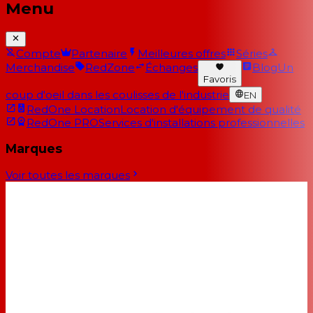
Menu
Compte
Partenaire
Meilleures offres
Séries
Merchandise
RedZone
Échanges
Blog
Un
Favoris
coup d'oeil dans les coulisses de l'industrie
EN
RedOne Location
Location d'équipement de qualité
RedOne PRO
Services d'installations professionnelles
Marques
Voir toutes les marques