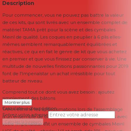
Description
Pour commencer, vous ne pouvez pas battre la valeur
de ces kits, qui sont livrés avec un ensemble complet de
matériel TAMA prêt pour la scène et des cymbales
Meinl de qualité. Les coques en peuplier à 6 plis elles-
mêmes semblent remarquablement équilibrées et
réactives, ce qui en fait le genre de kit que vous achetez
en premier et que vous finissez par conserver à vie. Une
multitude de nouvelles finitions passionnantes pour 2019
font de l'Imperialstar un achat irrésistible pour tout
batteur de niveau.
Comprend tout ce dont vous avez besoin : ajoutez
simplement des bâtons
Montrer plus
Calculateur d'expédition
TAMA élimine les approximations lors de l'assemblage
Entrez votre adresse
d'un ensemble de batterie vraiment jouable. Inclus avec
→
Calculer la livraison
votre Imperialstar est un ensemble de cymbales Meinl