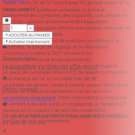
Tailles : toms 10" et 12", tom basse 14", grosse caisse 18" et
caisse claire 14"
Recevez
6900
points en achetant ce produit
Comprend des cymbales, des supports, une pédale et
un trône – ajoutez simplement des baguettes
Les coques en peuplier offrent une chaleur naturelle et
−
+
une dynamique équilibrée
AJOUTER AU PANIER
Les bords de roulement de précision améliorent la
Acheter maintenant
sensibilité, la plage de réglage et la résonance
Les finitions collées à 360° éliminent les
Dispo en ligne
bourdonnements et les soulèvements.
La quincaillerie en nickel noir offre un look nuancé
Généralement 4-8 semaines
avant l'envoi
Le pack de cymbales Meinl HCS de qualité comprend
des charleys de 14" et un crash-ride de 18"
La pédale de grosse caisse à chaîne unique TAMA avec
Pas en magasin
plaque de base joue rapidement et en douceur
Le matériel ultra-stable TAMA Imperialstar comprend
Visiter notre boutique
↗
un renfort à double pied, un réglage de la hauteur à 3
niveaux et un support de perche convertible
En cas de retard supplémentaire, vous serez contacté
Le trône de batterie TAMA Imperialstar est confortable
par l'un de nos représentants.
au-delà de son prix