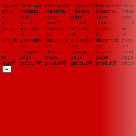
ouvrez
Découvrez
Découvrez
Découvrez
Découvrez
Découv
stro,
Maestro,
Maestro,
Maestro,
Maestro,
Maestr
re
votre
votre
votre
votre
votre
vel
nouvel
nouvel
nouvel
nouvel
nouvel
istant
assistant
assistant
assistant
assistant
assista
IA,
IA,
IA,
IA,
IA,
ponible
disponible
disponible
disponible
disponible
disponi
sur
sur
sur
sur
sur
aque
chaque
chaque
chaque
chaque
chaqu
ge
page
page
page
page
page
duit
produit
produit
produit
produit
produit