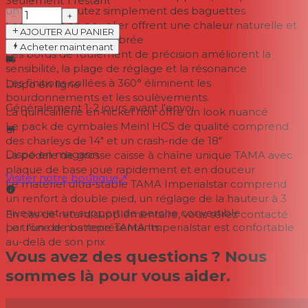
Seulement 1 restant
un trône – ajoutez simplement des baguettes
−
+
Les coques en peuplier offrent une chaleur naturelle et
AJOUTER AU PANIER
une dynamique équilibrée
Acheter maintenant
Les bords de roulement de précision améliorent la
sensibilité, la plage de réglage et la résonance
Les finitions collées à 360° éliminent les
Dispo en ligne
bourdonnements et les soulèvements.
Généralement 1-2 jours
avant l'envoi
La quincaillerie en nickel noir offre un look nuancé
Le pack de cymbales Meinl HCS de qualité comprend
des charleys de 14" et un crash-ride de 18"
Dispo en magasin
La pédale de grosse caisse à chaîne unique TAMA avec
plaque de base joue rapidement et en douceur
Visiter notre boutique
↗
Le matériel ultra-stable TAMA Imperialstar comprend
un renfort à double pied, un réglage de la hauteur à 3
niveaux et un support de perche convertible
En cas de retard supplémentaire, vous serez contacté
par l'un de nos représentants.
Le trône de batterie TAMA Imperialstar est confortable
au-delà de son prix
Vous avez des questions ? Nous
sommes là pour vous aider.