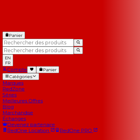
Panier
EN
FR
Compte
Panier
Catégories
Marques
RedZone
Séries
Meilleures Offres
Blog
Marchandise
Échanges
Devenez partenaire
RedOne
Location
RedOne
PRO