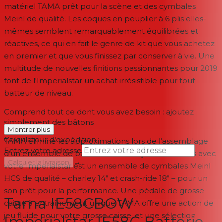
matériel TAMA prêt pour la scène et des cymbales
Meinl de qualité. Les coques en peuplier à 6 plis elles-
mêmes semblent remarquablement équilibrées et
réactives, ce qui en fait le genre de kit que vous achetez
en premier et que vous finissez par conserver à vie. Une
multitude de nouvelles finitions passionnantes pour 2019
font de l'Imperialstar un achat irrésistible pour tout
batteur de niveau.
Comprend tout ce dont vous avez besoin : ajoutez
simplement des bâtons
Montrer plus
Calculateur d'expédition
TAMA élimine les approximations lors de l'assemblage
Entrez votre adresse
d'un ensemble de batterie vraiment jouable. Inclus avec
→
Calculer la livraison
votre Imperialstar est un ensemble de cymbales Meinl
HCS de qualité – charley 14" et crash-ride 18" – pour un
--
son prêt pour la performance. Une pédale de grosse
Tama IE58CBOW
caisse à entraînement unique TAMA offre une action de
jeu fluide pour votre grosse caisse, et une sélection
Imperialstar IE58C Batterie