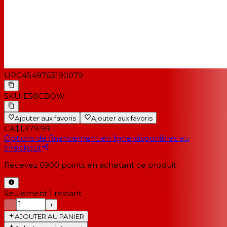
UPC
4549763190079
SKU
IE58CBOW
Ajouter aux favoris
Ajouter aux favoris
CA$1,379.99
Options de financement en ligne disponibles au
checkout
Recevez
6900
points en achetant ce produit
Seulement 1 restant
−
+
AJOUTER AU PANIER