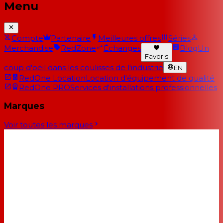
Menu
Compte
Partenaire
Meilleures offres
Séries
Merchandise
RedZone
Échanges
Blog
Un
Favoris
coup d'oeil dans les coulisses de l'industrie
EN
RedOne Location
Location d'équipement de qualité
RedOne PRO
Services d'installations professionnelles
Marques
Voir toutes les marques