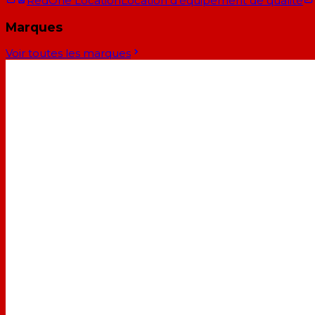
RedOne Location
Location d'équipement de qualité
Marques
Voir toutes les marques