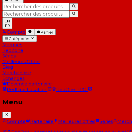
EN
FR
Compte
Panier
Catégories
Marques
RedZone
Séries
Meilleures Offres
Blog
Marchandise
Échanges
Devenez partenaire
RedOne
Location
RedOne
PRO
Menu
Compte
Partenaire
Meilleures offres
Séries
Merch