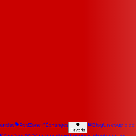
andise
RedZone
Échanges
Blog
Un coup d'oeil 
Favoris