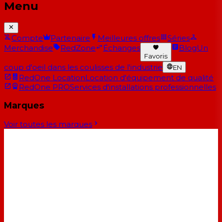
Menu
Compte
Partenaire
Meilleures offres
Séries
Merchandise
RedZone
Échanges
Blog
Un
Favoris
coup d'oeil dans les coulisses de l'industrie
EN
RedOne Location
Location d'équipement de qualité
RedOne PRO
Services d'installations professionnelles
Marques
Voir toutes les marques