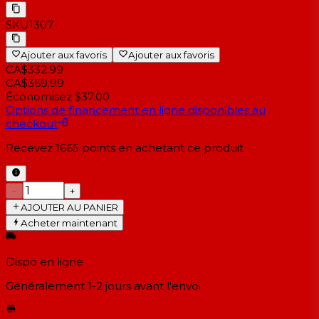
SKU
1307
Ajouter aux favoris
Ajouter aux favoris
CA$332.99
CA$369.99
Économisez $37.00
Options de financement en ligne disponibles au
checkout
Recevez
1665
points en achetant ce produit
−
+
AJOUTER AU PANIER
Acheter maintenant
Dispo en ligne
Généralement 1-2 jours
avant l'envoi