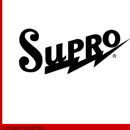
Alimentation 9 VCC
Tirage actuel 100ma
Impédance d'entrée 2,2 m
Impédance de sortie 150 ohms
Longueur (po) 4,9
Largeur (po) 3,2
Hauteur (po) 3,2
Poids (Lbs) 1
UPC
684753087824