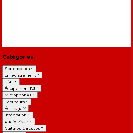
Catégories
Sonorisation
Enregistrement
Hi-Fi
Équipement DJ
Microphones
Écouteurs
Éclairage
Intégration
Audio Visuel
Guitares & Basses