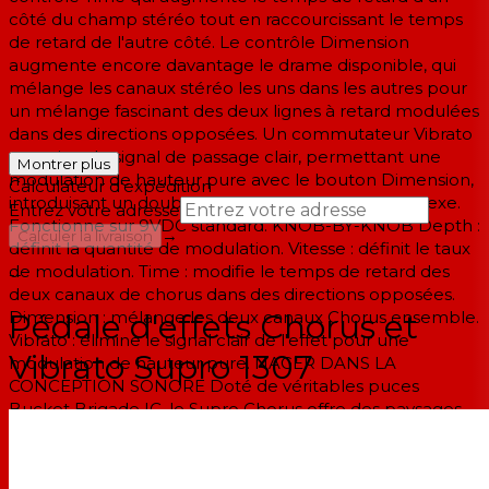
côté du champ stéréo tout en raccourcissant le temps
de retard de l'autre côté. Le contrôle Dimension
augmente encore davantage le drame disponible, qui
mélange les canaux stéréo les uns dans les autres pour
un mélange fascinant des deux lignes à retard modulées
dans des directions opposées. Un commutateur Vibrato
supprime le signal de passage clair, permettant une
Montrer plus
modulation de hauteur pure avec le bouton Dimension,
Calculateur d'expédition
introduisant un double effet de vibrato plus complexe.
Entrez votre adresse
Fonctionne sur 9VDC standard. KNOB-BY-KNOB Depth :
→
Calculer la livraison
définit la quantité de modulation. Vitesse : définit le taux
de modulation. Time : modifie le temps de retard des
--
deux canaux de chorus dans des directions opposées.
Dimension : mélange les deux canaux Chorus ensemble.
Pédale d'effets Chorus et
Vibrato : élimine le signal clair de l'effet pour une
Vibrato Supro 1307
modulation de hauteur pure. NAGER DANS LA
CONCEPTION SONORE Doté de véritables puces
Bucket Brigade IC, le Supro Chorus offre des paysages
sonores incroyablement somptueux, en particulier
lorsqu'il est joué via une configuration d'ampli stéréo.