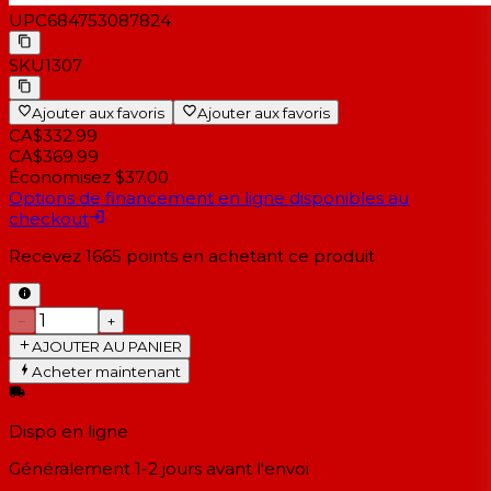
UPC
684753087824
SKU
1307
Ajouter aux favoris
Ajouter aux favoris
CA$332.99
CA$369.99
Économisez $37.00
Options de financement en ligne disponibles au
checkout
Recevez
1665
points en achetant ce produit
−
+
AJOUTER AU PANIER
Acheter maintenant
Dispo en ligne
Généralement 1-2 jours
avant l'envoi