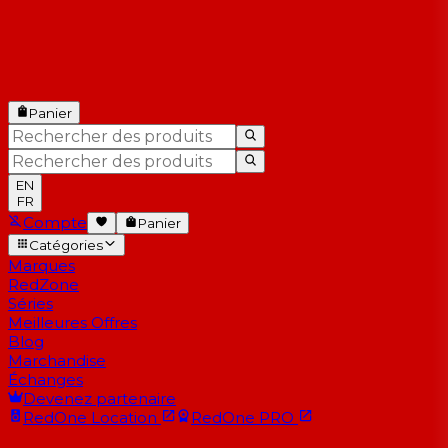
Panier
EN
FR
Compte
Panier
Catégories
Marques
RedZone
Séries
Meilleures Offres
Blog
Marchandise
Échanges
Devenez partenaire
RedOne
Location
RedOne
PRO