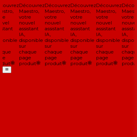
ouvrez
Découvrez
Découvrez
Découvrez
Découvrez
Découv
stro,
Maestro,
Maestro,
Maestro,
Maestro,
Maestr
re
votre
votre
votre
votre
votre
vel
nouvel
nouvel
nouvel
nouvel
nouvel
stant
assistant
assistant
assistant
assistant
assistan
IA,
IA,
IA,
IA,
IA,
ponible
disponible
disponible
disponible
disponible
disponi
sur
sur
sur
sur
sur
que
chaque
chaque
chaque
chaque
chaqu
ge
page
page
page
page
page
duit
produit
produit
produit
produit
produit