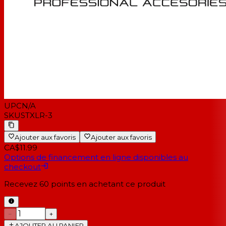
UPC
N/A
SKU
STXLR-3
Ajouter aux favoris
Ajouter aux favoris
CA$11.99
Options de financement en ligne disponibles au
checkout
Recevez
60
points en achetant ce produit
−
+
AJOUTER AU PANIER