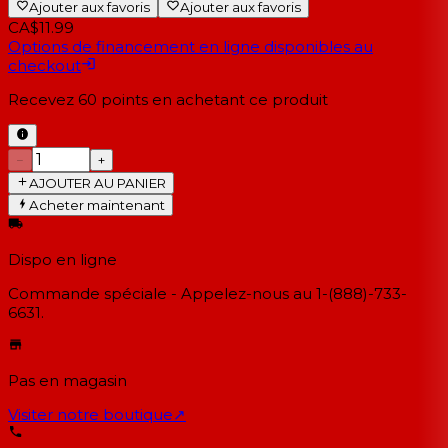
Ajouter aux favoris
Ajouter aux favoris
CA$11.99
Options de financement en ligne disponibles au
checkout
Recevez
60
points en achetant ce produit
−
+
AJOUTER AU PANIER
Acheter maintenant
Dispo en ligne
Commande spéciale - Appelez-nous au 1-(888)-733-
6631.
Pas en magasin
Visiter notre boutique
↗