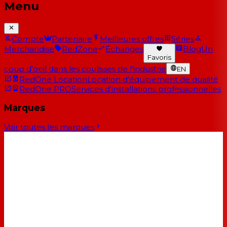
Menu
Compte
Partenaire
Meilleures offres
Séries
Merchandise
RedZone
Échanges
Blog
Un
Favoris
coup d'oeil dans les coulisses de l'industrie
EN
RedOne Location
Location d'équipement de qualité
RedOne PRO
Services d'installations professionnelles
Marques
Voir toutes les marques