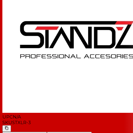
UPC
N/A
SKU
STXLR-3