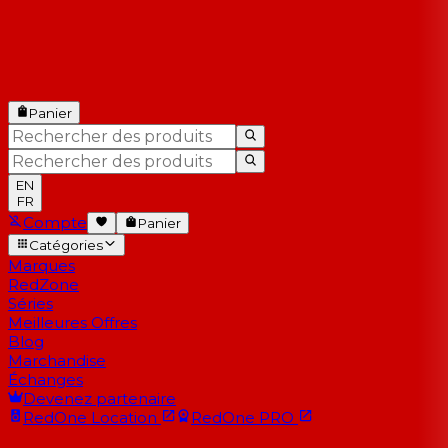
Panier
EN
FR
Compte
Panier
Catégories
Marques
RedZone
Séries
Meilleures Offres
Blog
Marchandise
Échanges
Devenez partenaire
RedOne
Location
RedOne
PRO