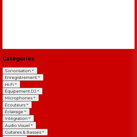
Catégories
Sonorisation
Enregistrement
Hi-Fi
Équipement DJ
Microphones
Écouteurs
Éclairage
Intégration
Audio Visuel
Guitares & Basses