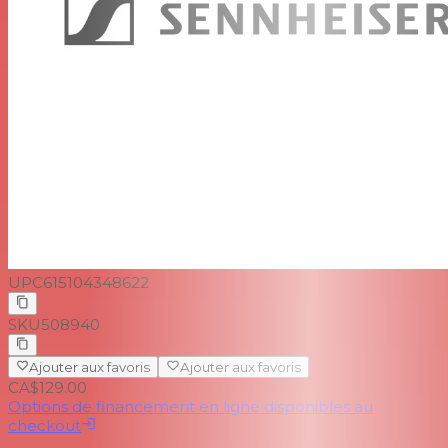
UPC
615104348622
SKU
508940
Ajouter aux favoris
Ajouter aux favoris
CA$129.00
Options de financement en ligne disponibles au
checkout