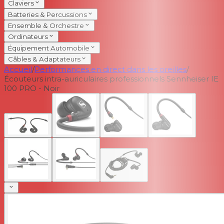
Claviers
Batteries & Percussions
Ensemble & Orchestre
Ordinateurs
Équipement Automobile
Câbles & Adaptateurs
Accueil
/
Performances en direct dans les oreilles
/
Écouteurs intra-auriculaires professionnels Sennheiser IE
100 PRO - Noir