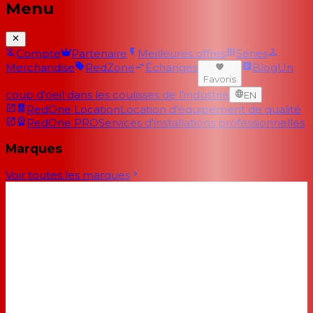
Menu
Compte
Partenaire
Meilleures offres
Séries
Merchandise
RedZone
Échanges
Blog
Un
Favoris
coup d'oeil dans les coulisses de l'industrie
EN
RedOne Location
Location d'équipement de qualité
RedOne PRO
Services d'installations professionnelles
Marques
Voir toutes les marques