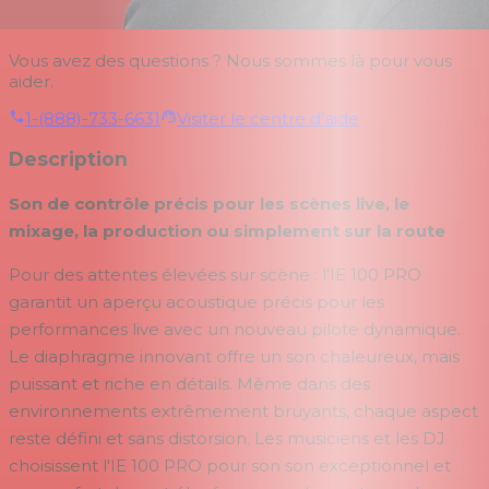
Vous avez des questions ? Nous sommes là pour vous
aider.
1-(888)-733-6631
Visiter le centre d'aide
Description
Son de contrôle précis pour les scènes live, le
mixage, la production ou simplement sur la route
Pour des attentes élevées sur scène : l'IE 100 PRO
garantit un aperçu acoustique précis pour les
performances live avec un nouveau pilote dynamique.
Le diaphragme innovant offre un son chaleureux, mais
puissant et riche en détails. Même dans des
environnements extrêmement bruyants, chaque aspect
reste défini et sans distorsion. Les musiciens et les DJ
choisissent l'IE 100 PRO pour son son exceptionnel et