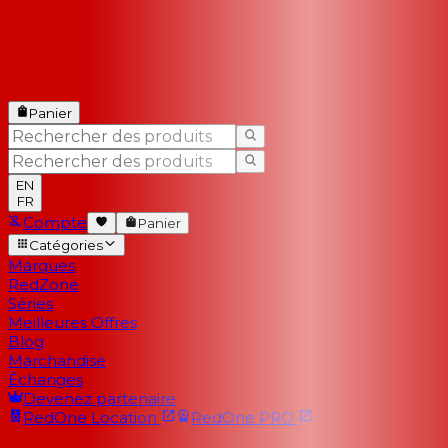
Panier
EN
FR
Compte
Panier
Catégories
Marques
RedZone
Séries
Meilleures Offres
Blog
Marchandise
Échanges
Devenez partenaire
RedOne
Location
RedOne
PRO