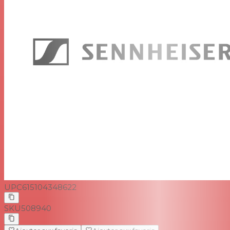
Excellent blindage grâce à un écouteur optimisé et des
embouts flexibles en silicone et mousse
Câble résistant à la scène avec goulotte de câble
interne
UPC
615104348622
SKU
508940