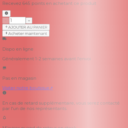
Recevez
645
points en achetant ce produit
−
+
AJOUTER AU PANIER
Acheter maintenant
Dispo en ligne
Généralement 1-2 semaines
avant l'envoi
Pas en magasin
Visiter notre boutique
↗
En cas de retard supplémentaire, vous serez contacté
par l'un de nos représentants.
M'aviser quand de retour en stock