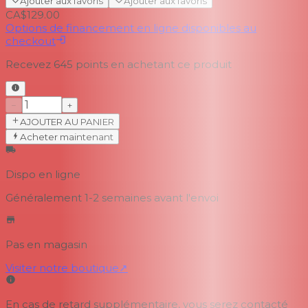
Ajouter aux favoris
Ajouter aux favoris
CA$129.00
Options de financement en ligne disponibles au
checkout
Recevez
645
points en achetant ce produit
−
+
AJOUTER AU PANIER
Acheter maintenant
Dispo en ligne
Généralement 1-2 semaines
avant l'envoi
Pas en magasin
Visiter notre boutique
↗
En cas de retard supplémentaire, vous serez contacté