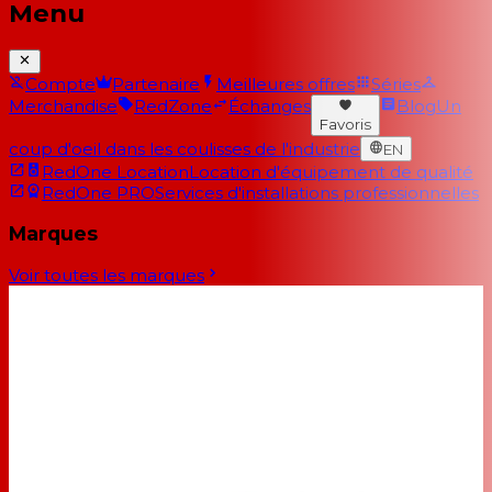
Menu
Compte
Partenaire
Meilleures offres
Séries
Merchandise
RedZone
Échanges
Blog
Un
Favoris
coup d'oeil dans les coulisses de l'industrie
EN
RedOne Location
Location d'équipement de qualité
RedOne PRO
Services d'installations professionnelles
Marques
Voir toutes les marques