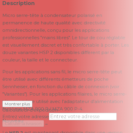
Description
Micro serre-tête à condensateur polarisé en
permanence de haute qualité avec directivité
omnidirectionnelle, conçu pour les applications
professionnelles "mains libres". Le tour de cou réglable
est visuellement discret et très confortable à porter. Les
douze variantes HSP 2 disponibles diffèrent par la
couleur, la taille et le connecteur.
Pour les applications sans fil, le micro serre-tête peut
être utilisé avec différents émetteurs de poche
Sennheiser, en fonction du câble de connexion (voir
"Variantes"). Pour les applications filaires, le micro serre-
tête peut être utilisé avec l'adaptateur d'alimentation
Montrer plus
fantôme MZA 900 P / MZA 900 P-4.
Calculateur d'expédition
Entrez votre adresse
Nouveau:
→
Calculer la livraison
Le
HSP 2
est maintenant disponible dans une version