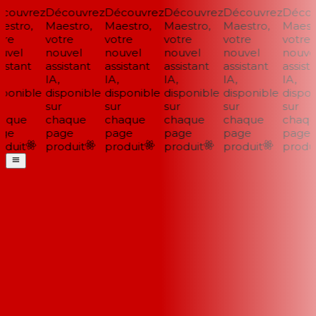
couvrez
Découvrez
Découvrez
Découvrez
Découvrez
Décou
stro,
Maestro,
Maestro,
Maestro,
Maestro,
Maestr
re
votre
votre
votre
votre
votre
vel
nouvel
nouvel
nouvel
nouvel
nouvel
istant
assistant
assistant
assistant
assistant
assista
IA,
IA,
IA,
IA,
IA,
ponible
disponible
disponible
disponible
disponible
disponi
sur
sur
sur
sur
sur
aque
chaque
chaque
chaque
chaque
chaqu
ge
page
page
page
page
page
duit
produit
produit
produit
produit
produi