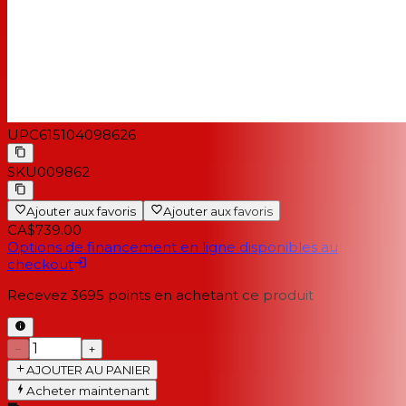
UPC
615104098626
SKU
009862
Ajouter aux favoris
Ajouter aux favoris
CA$739.00
Options de financement en ligne disponibles au
checkout
Recevez
3695
points en achetant ce produit
−
+
AJOUTER AU PANIER
Acheter maintenant