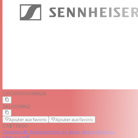
Le diaphragme parapluie breveté protège le
microphone contre la transpiration
Le câble de connexion peut facilement être échangé
Clip de fixation pour perche de microphone
interchangeable
Toutes les pièces métalliques revêtues d'un processus
de dépôt physique en phase vapeur
UPC
615104098626
SKU
009862
Ajouter aux favoris
Ajouter aux favoris
CA$739.00
Options de financement en ligne disponibles au
checkout