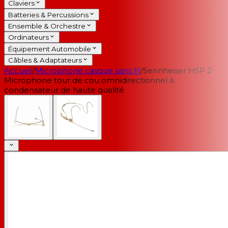
Claviers
Batteries & Percussions
Ensemble & Orchestre
Ordinateurs
Équipement Automobile
Câbles & Adaptateurs
Accueil
/
Microphone casque sans fil
/
Sennheiser HSP 2
Microphone tour de cou omnidirectionnel à
condensateur de haute qualité