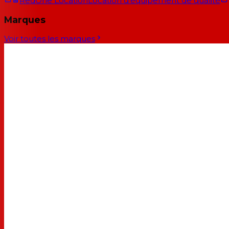
RedOne Location
Location d'équipement de qualité
Marques
Voir toutes les marques