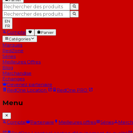
EN
FR
Compte
Panier
Catégories
Marques
RedZone
Séries
Meilleures Offres
Blog
Marchandise
Échanges
Devenez partenaire
RedOne
Location
RedOne
PRO
Menu
Compte
Partenaire
Meilleures offres
Séries
Merch