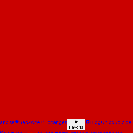
andise
RedZone
Échanges
Blog
Un coup d'oeil 
Favoris